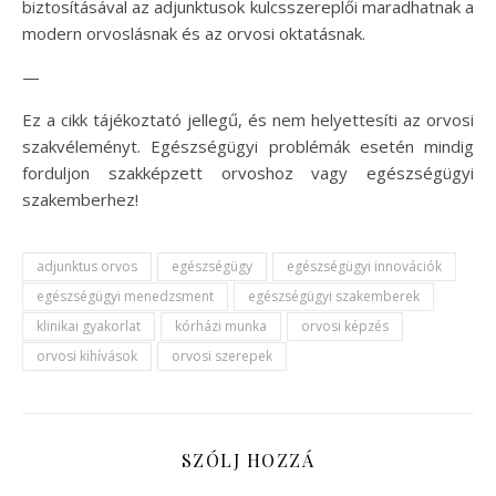
biztosításával az adjunktusok kulcsszereplői maradhatnak a
modern orvoslásnak és az orvosi oktatásnak.
—
Ez a cikk tájékoztató jellegű, és nem helyettesíti az orvosi
szakvéleményt. Egészségügyi problémák esetén mindig
forduljon szakképzett orvoshoz vagy egészségügyi
szakemberhez!
adjunktus orvos
egészségügy
egészségügyi innovációk
egészségügyi menedzsment
egészségügyi szakemberek
klinikai gyakorlat
kórházi munka
orvosi képzés
orvosi kihívások
orvosi szerepek
SZÓLJ HOZZÁ