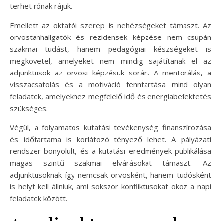
terhet rónak rájuk.
Emellett az oktatói szerep is nehézségeket támaszt. Az
orvostanhallgatók és rezidensek képzése nem csupán
szakmai tudást, hanem pedagógiai készségeket is
megkövetel, amelyeket nem mindig sajátítanak el az
adjunktusok az orvosi képzésük során. A mentorálás, a
visszacsatolás és a motiváció fenntartása mind olyan
feladatok, amelyekhez megfelelő idő és energiabefektetés
szükséges.
Végül, a folyamatos kutatási tevékenység finanszírozása
és időtartama is korlátozó tényező lehet. A pályázati
rendszer bonyolult, és a kutatási eredmények publikálása
magas szintű szakmai elvárásokat támaszt. Az
adjunktusoknak így nemcsak orvosként, hanem tudósként
is helyt kell állniuk, ami sokszor konfliktusokat okoz a napi
feladatok között.