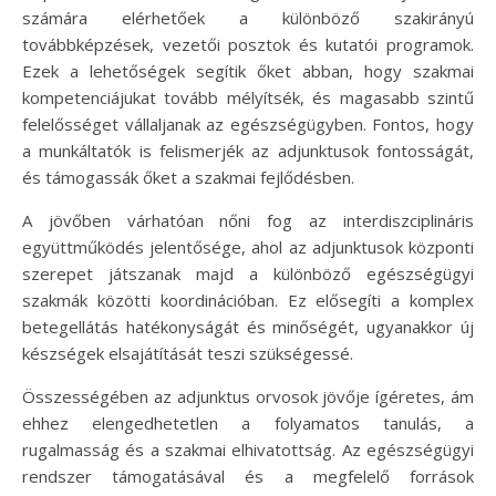
számára elérhetőek a különböző szakirányú
továbbképzések, vezetői posztok és kutatói programok.
Ezek a lehetőségek segítik őket abban, hogy szakmai
kompetenciájukat tovább mélyítsék, és magasabb szintű
felelősséget vállaljanak az egészségügyben. Fontos, hogy
a munkáltatók is felismerjék az adjunktusok fontosságát,
és támogassák őket a szakmai fejlődésben.
A jövőben várhatóan nőni fog az interdiszciplináris
együttműködés jelentősége, ahol az adjunktusok központi
szerepet játszanak majd a különböző egészségügyi
szakmák közötti koordinációban. Ez elősegíti a komplex
betegellátás hatékonyságát és minőségét, ugyanakkor új
készségek elsajátítását teszi szükségessé.
Összességében az adjunktus orvosok jövője ígéretes, ám
ehhez elengedhetetlen a folyamatos tanulás, a
rugalmasság és a szakmai elhivatottság. Az egészségügyi
rendszer támogatásával és a megfelelő források