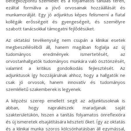
betegközpontú szemlélet és a folyamatos tanulás terén,
ezáltal formálva a jövő orvosainak hozzáállását és
munkamorálját. Egy jó adjunktus képes felismerni a fiatal
kollégák erősségeit és gyengeségeit, és személyre
szabott tanácsokkal támogatni fejlődésüket.
Az oktatási tevékenység nem csupán a klinikai esetek
megbeszéléséből áll, hanem magában foglalja az új
tudományos eredmények ismertetését, az
orvostanhallgatók tudományos munkára való ösztönzését,
valamint a kritikus gondolkodás fejlesztését. Az
adjunktusok így hozzájárulnak ahhoz, hogy a hallgatók ne
csak jó orvosok, hanem innovatív és tudományos
szemléletű szakemberek is legyenek.
A képzési szerep emellett segít az adjunktusoknak is
abban, hogy naprakészek maradjanak saját
szakterületükön, hiszen a tanítás folyamatos önreflexióra
és új ismeretek elsajátítására készteti őket. Így az oktatás
és a klinikai munka szoros kölcsönhatásban áll egymással,