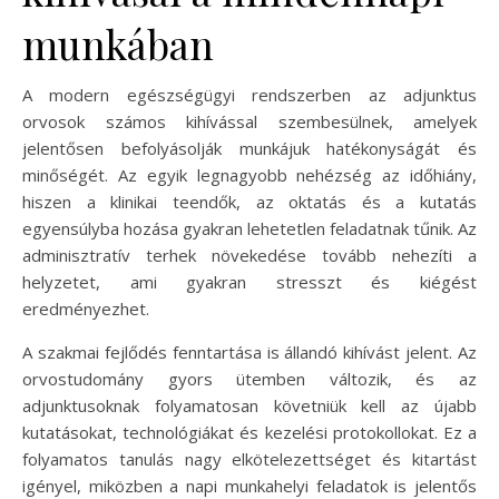
munkában
A modern egészségügyi rendszerben az adjunktus
orvosok számos kihívással szembesülnek, amelyek
jelentősen befolyásolják munkájuk hatékonyságát és
minőségét. Az egyik legnagyobb nehézség az időhiány,
hiszen a klinikai teendők, az oktatás és a kutatás
egyensúlyba hozása gyakran lehetetlen feladatnak tűnik. Az
adminisztratív terhek növekedése tovább nehezíti a
helyzetet, ami gyakran stresszt és kiégést
eredményezhet.
A szakmai fejlődés fenntartása is állandó kihívást jelent. Az
orvostudomány gyors ütemben változik, és az
adjunktusoknak folyamatosan követniük kell az újabb
kutatásokat, technológiákat és kezelési protokollokat. Ez a
folyamatos tanulás nagy elkötelezettséget és kitartást
igényel, miközben a napi munkahelyi feladatok is jelentős