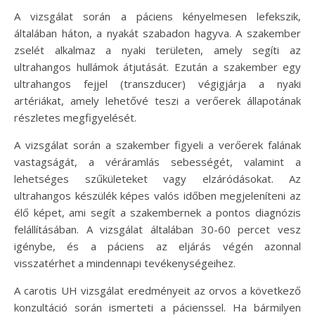
A vizsgálat során a páciens kényelmesen lefekszik,
általában háton, a nyakát szabadon hagyva. A szakember
zselét alkalmaz a nyaki területen, amely segíti az
ultrahangos hullámok átjutását. Ezután a szakember egy
ultrahangos fejjel (transzducer) végigjárja a nyaki
artériákat, amely lehetővé teszi a verőerek állapotának
részletes megfigyelését.
A vizsgálat során a szakember figyeli a verőerek falának
vastagságát, a véráramlás sebességét, valamint a
lehetséges szűkületeket vagy elzáródásokat. Az
ultrahangos készülék képes valós időben megjeleníteni az
élő képet, ami segít a szakembernek a pontos diagnózis
felállításában. A vizsgálat általában 30-60 percet vesz
igénybe, és a páciens az eljárás végén azonnal
visszatérhet a mindennapi tevékenységeihez.
A carotis UH vizsgálat eredményeit az orvos a következő
konzultáció során ismerteti a pácienssel. Ha bármilyen