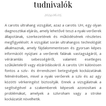
tudnivalók
2024.06.05.
A carotis ultrahang vizsgálat, azaz a carotis UH, egy olyan
diagnosztikai eljárás, amely lehetővé teszi a nyaki verőerek
állapotának, szerkezetének és működésének részletes
megfigyelését. A vizsgálat során ultrahangos technológiát
alkalmaznak, amely fájdalommentesen és gyorsan képes
információt nyújtani a verőerek falának vastagságáról, a
véráramlás sebességéről, valamint esetleges
szűkületekről vagy elzáródásokról. A carotis UH különösen
fontos a szív- és érrendszeri betegségek kockázatának
felmérésében, mivel a nyaki verőerek a szív és az agy
közötti vérkeringést biztosítják. Ennek a vizsgálatnak a
segítségével a szakemberek képesek azonosítani a
problémákat, amelyek a szívroham vagy a stroke
kockázatát növelhetik.