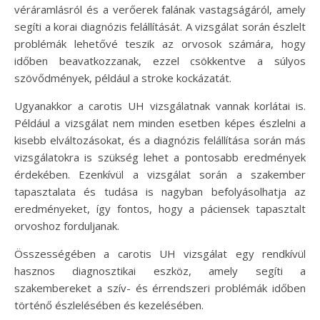
véráramlásról és a verőerek falának vastagságáról, amely
segíti a korai diagnózis felállítását. A vizsgálat során észlelt
problémák lehetővé teszik az orvosok számára, hogy
időben beavatkozzanak, ezzel csökkentve a súlyos
szövődmények, például a stroke kockázatát.
Ugyanakkor a carotis UH vizsgálatnak vannak korlátai is.
Például a vizsgálat nem minden esetben képes észlelni a
kisebb elváltozásokat, és a diagnózis felállítása során más
vizsgálatokra is szükség lehet a pontosabb eredmények
érdekében. Ezenkívül a vizsgálat során a szakember
tapasztalata és tudása is nagyban befolyásolhatja az
eredményeket, így fontos, hogy a páciensek tapasztalt
orvoshoz forduljanak.
Összességében a carotis UH vizsgálat egy rendkívül
hasznos diagnosztikai eszköz, amely segíti a
szakembereket a szív- és érrendszeri problémák időben
történő észlelésében és kezelésében.