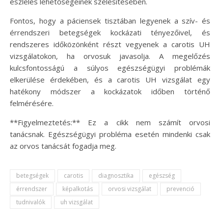
észlelés lehetőségeinek szélesítésében.
Fontos, hogy a páciensek tisztában legyenek a szív- és
érrendszeri betegségek kockázati tényezőivel, és
rendszeres időközönként részt vegyenek a carotis UH
vizsgálatokon, ha orvosuk javasolja. A megelőzés
kulcsfontosságú a súlyos egészségügyi problémák
elkerülése érdekében, és a carotis UH vizsgálat egy
hatékony módszer a kockázatok időben történő
felmérésére.
**Figyelmeztetés:** Ez a cikk nem számít orvosi
tanácsnak. Egészségügyi probléma esetén mindenki csak
az orvos tanácsát fogadja meg.
betegségek
carotis
diagnosztika
egészség
érrendszer
képalkotás
orvosi vizsgálat
prevenció
tudnivalók
uh vizsgálat