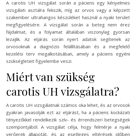
A carotis UH vizsgálat során a páciens egy kényelmes
vizsgálati asztalra fekszik, míg az orvos vagy a képzett
szakember ultrahangos készüléket használ a nyaki terület
megfigyelésére. A vizsgálat során a beteg nem érez
fájdalmat, és a folyamat általában viszonylag gyorsan
lezajlik. Az eljárás során nyert adatok segítenek az
orvosoknak a diagnózis felállításában és a megfelelő
kezelési terv megalkotásában, amely a páciens egyéni
szükségleteit figyelembe veszi.
Miért van szükség
carotis UH vizsgálatra?
A carotis UH vizsgálatnak számos oka lehet, és az orvosok
gyakran javasolják ezt az eljárást, ha a páciens kockázati
tényezőkkel rendelkezik szív- és érrendszeri betegségek
szempontjából. A vizsgálat célja, hogy felmérje a nyaki
verőerek állapotát, és az esetleges eltérések időben