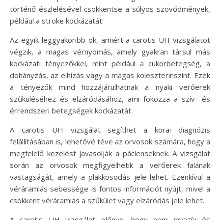
történő észlelésével csökkentse a súlyos szövődmények,
például a stroke kockázatát.
Az egyik leggyakoribb ok, amiért a carotis UH vizsgálatot
végzik, a magas vérnyomás, amely gyakran társul más
kockázati tényezőkkel, mint például a cukorbetegség, a
dohányzás, az elhízás vagy a magas koleszterinszint. Ezek
a tényezők mind hozzájárulhatnak a nyaki verőerek
szűküléséhez és elzáródásához, ami fokozza a szív- és
érrendszeri betegségek kockázatát.
A carotis UH vizsgálat segíthet a korai diagnózis
felállításában is, lehetővé téve az orvosok számára, hogy a
megfelelő kezelést javasolják a pácienseknek. A vizsgálat
során az orvosok megfigyelhetik a verőerek falának
vastagságát, amely a plakkosodás jele lehet. Ezenkívül a
véráramlás sebessége is fontos információt nyújt, mivel a
csökkent véráramlás a szűkület vagy elzáródás jele lehet.
A carotis UH vizsgálat előnye, hogy nem invazív és