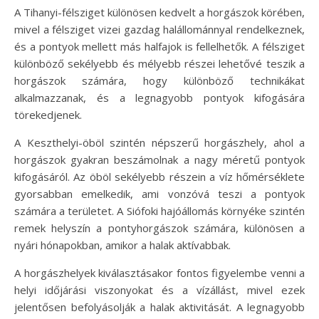
A Tihanyi-félsziget különösen kedvelt a horgászok körében,
mivel a félsziget vizei gazdag halállománnyal rendelkeznek,
és a pontyok mellett más halfajok is fellelhetők. A félsziget
különböző sekélyebb és mélyebb részei lehetővé teszik a
horgászok számára, hogy különböző technikákat
alkalmazzanak, és a legnagyobb pontyok kifogására
törekedjenek.
A Keszthelyi-öböl szintén népszerű horgászhely, ahol a
horgászok gyakran beszámolnak a nagy méretű pontyok
kifogásáról. Az öböl sekélyebb részein a víz hőmérséklete
gyorsabban emelkedik, ami vonzóvá teszi a pontyok
számára a területet. A Siófoki hajóállomás környéke szintén
remek helyszín a pontyhorgászok számára, különösen a
nyári hónapokban, amikor a halak aktívabbak.
A horgászhelyek kiválasztásakor fontos figyelembe venni a
helyi időjárási viszonyokat és a vízállást, mivel ezek
jelentősen befolyásolják a halak aktivitását. A legnagyobb