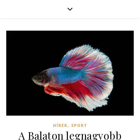
,
HÍREK
SPORT
A Balaton legnagyobb