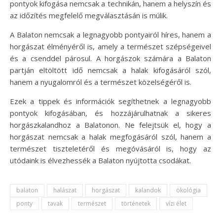
pontyok kifogása nemcsak a technikán, hanem a helyszín és
az időzítés megfelelő megválasztásán is múlik.
A Balaton nemcsak a legnagyobb pontyairól híres, hanem a
horgászat élményéről is, amely a természet szépségeivel
és a csenddel párosul. A horgászok számára a Balaton
partján eltöltött idő nemcsak a halak kifogásáról szól,
hanem a nyugalomról és a természet közelségéről is.
Ezek a tippek és információk segíthetnek a legnagyobb
pontyok kifogásában, és hozzájárulhatnak a sikeres
horgászkalandhoz a Balatonon. Ne felejtsük el, hogy a
horgászat nemcsak a halak megfogásáról szól, hanem a
természet tiszteletéről és megóvásáról is, hogy az
utódaink is élvezhessék a Balaton nyújtotta csodákat.
balaton
halászat
horgászat
kalandok
ökológia
ponty
tavak
természet
történetek
vízi élet