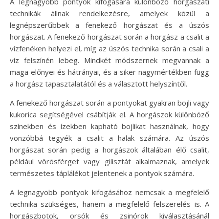
A legnagyobb pontyok kifogására különböző horgászati
technikák állnak rendelkezésre, amelyek közül a
legnépszerűbbek a fenekező horgászat és a úszós
horgászat. A fenekező horgászat során a horgász a csalit a
vízfenéken helyezi el, míg az úszós technika során a csali a
víz felszínén lebeg. Mindkét módszernek megvannak a
maga előnyei és hátrányai, és a siker nagymértékben függ
a horgász tapasztalatától és a választott helyszíntől.
A fenekező horgászat során a pontyokat gyakran bojli vagy
kukorica segítségével csábítják el. A horgászok különböző
színekben és ízekben kapható bojlikat használnak, hogy
vonzóbbá tegyék a csalit a halak számára. Az úszós
horgászat során pedig a horgászok általában élő csalit,
például vörösférget vagy gilisztát alkalmaznak, amelyek
természetes táplálékot jelentenek a pontyok számára.
A legnagyobb pontyok kifogásához nemcsak a megfelelő
technika szükséges, hanem a megfelelő felszerelés is. A
horgászbotok, orsók és zsinórok kiválasztásánál