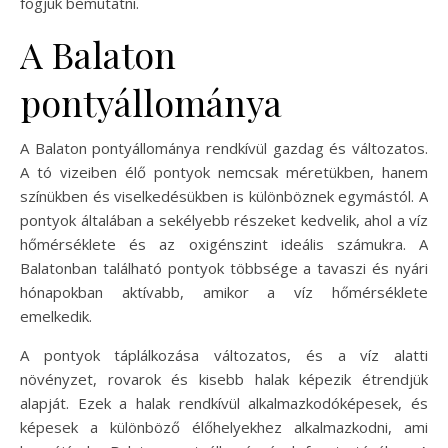
fogjuk bemutatni.
A Balaton
pontyállománya
A Balaton pontyállománya rendkívül gazdag és változatos.
A tó vizeiben élő pontyok nemcsak méretükben, hanem
színükben és viselkedésükben is különböznek egymástól. A
pontyok általában a sekélyebb részeket kedvelik, ahol a víz
hőmérséklete és az oxigénszint ideális számukra. A
Balatonban található pontyok többsége a tavaszi és nyári
hónapokban aktívabb, amikor a víz hőmérséklete
emelkedik.
A pontyok táplálkozása változatos, és a víz alatti
növényzet, rovarok és kisebb halak képezik étrendjük
alapját. Ezek a halak rendkívül alkalmazkodóképesek, és
képesek a különböző élőhelyekhez alkalmazkodni, ami