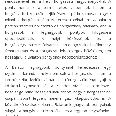
rendszerével és a helyi horgászati hagyományokkal. A
ponty nemcsak a természetes vízben él, hanem a
horgászati technikák fejlődésével párhuzamosan egyre
inkább a horgászok által is keresett célhal lett. A Balaton
partján számos horgásztó és horgászhely található, ahol a
horgászok a legnagyobb pontyok kifogására
specializálódtak. A helyi közösségek és a
horgászegyesületek folyamatosan dolgoznak a halállomány
fenntartásán és a horgászati lehetőségek bővítésén, ami
hozzájárul a Balaton pontyainak népszerűsítéséhez.
A Balaton legnagyobb pontyainak felfedezése egy
izgalmas kaland, amely nemcsak a horgászok, hanem a
természetkedvelők számára is különleges élményt nyújt. A
tó körüli gyönyörű táj, a csendes víz és a természet
közelsége mind hozzájárulnak ahhoz, hogy a horgászat ne
csupán sport legyen, hanem igazi kikapcsolódás is. A
következő szakaszokban a Balaton legnagyobb pontyainak
világát, a horgászati technikákat és a legjobb helyszíneket