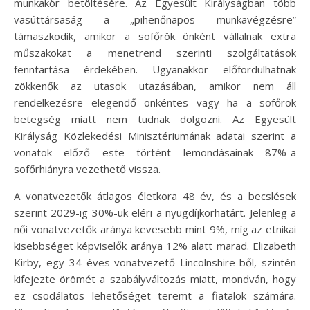
munkakör betöltésére. Az Egyesült Királyságban több
vasúttársaság a „pihenőnapos munkavégzésre”
támaszkodik, amikor a sofőrök önként vállalnak extra
műszakokat a menetrend szerinti szolgáltatások
fenntartása érdekében. Ugyanakkor előfordulhatnak
zökkenők az utasok utazásában, amikor nem áll
rendelkezésre elegendő önkéntes vagy ha a sofőrök
betegség miatt nem tudnak dolgozni. Az Egyesült
Királyság Közlekedési Minisztériumának adatai szerint a
vonatok előző este történt lemondásainak 87%-a
sofőrhiányra vezethető vissza.
A vonatvezetők átlagos életkora 48 év, és a becslések
szerint 2029-ig 30%-uk eléri a nyugdíjkorhatárt. Jelenleg a
női vonatvezetők aránya kevesebb mint 9%, míg az etnikai
kisebbséget képviselők aránya 12% alatt marad. Elizabeth
Kirby, egy 34 éves vonatvezető Lincolnshire-ből, szintén
kifejezte örömét a szabályváltozás miatt, mondván, hogy
ez csodálatos lehetőséget teremt a fiatalok számára.