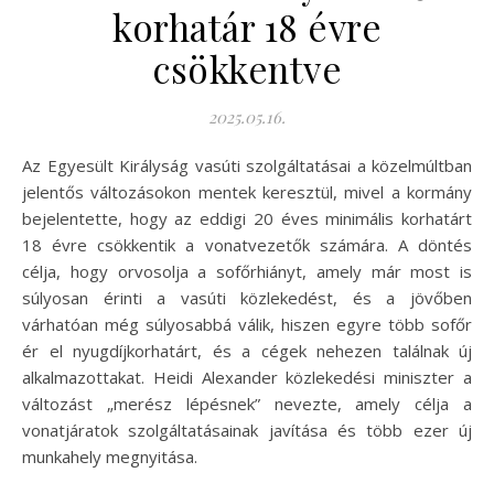
korhatár 18 évre
csökkentve
2025.05.16.
Az Egyesült Királyság vasúti szolgáltatásai a közelmúltban
jelentős változásokon mentek keresztül, mivel a kormány
bejelentette, hogy az eddigi 20 éves minimális korhatárt
18 évre csökkentik a vonatvezetők számára. A döntés
célja, hogy orvosolja a sofőrhiányt, amely már most is
súlyosan érinti a vasúti közlekedést, és a jövőben
várhatóan még súlyosabbá válik, hiszen egyre több sofőr
ér el nyugdíjkorhatárt, és a cégek nehezen találnak új
alkalmazottakat. Heidi Alexander közlekedési miniszter a
változást „merész lépésnek” nevezte, amely célja a
vonatjáratok szolgáltatásainak javítása és több ezer új
munkahely megnyitása.