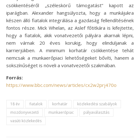
csökkentéséről „széleskörű támogatást” kapott az
iparágban. Alexander hangsúlyozta, hogy a munkájukra
készen álló fiatalok integrálása a gazdaság fellendítésének
fontos része. Mick Whelan, az Aslef főtitkára is kifejtette,
hogy a fiatalok, akik vonatvezetői pályára akarnak lépni,
nem várnak 20 éves korukig, hogy elinduljanak a
karrierjükben. A minimum korhatár csökkentése tehát
nemcsak a munkaerőpiaci lehetőségeket bővíti, hanem a
sokszínűséget is növeli a vonatvezetői szakmában.
Forrás:
https://www.bbc.com/news/articles/cx2w2prj470o
18 év
fiatalok
korhatár
közlekedési szabályok
mozdonyvezető
munkaerőpiac
pályaválasztás
vasúti közlekedés