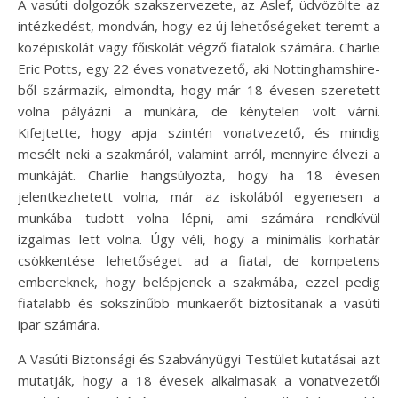
A vasúti dolgozók szakszervezete, az Aslef, üdvözölte az
intézkedést, mondván, hogy ez új lehetőségeket teremt a
középiskolát vagy főiskolát végző fiatalok számára. Charlie
Eric Potts, egy 22 éves vonatvezető, aki Nottinghamshire-
ből származik, elmondta, hogy már 18 évesen szeretett
volna pályázni a munkára, de kénytelen volt várni.
Kifejtette, hogy apja szintén vonatvezető, és mindig
mesélt neki a szakmáról, valamint arról, mennyire élvezi a
munkáját. Charlie hangsúlyozta, hogy ha 18 évesen
jelentkezhetett volna, már az iskolából egyenesen a
munkába tudott volna lépni, ami számára rendkívül
izgalmas lett volna. Úgy véli, hogy a minimális korhatár
csökkentése lehetőséget ad a fiatal, de kompetens
embereknek, hogy belépjenek a szakmába, ezzel pedig
fiatalabb és sokszínűbb munkaerőt biztosítanak a vasúti
ipar számára.
A Vasúti Biztonsági és Szabványügyi Testület kutatásai azt
mutatják, hogy a 18 évesek alkalmasak a vonatvezetői