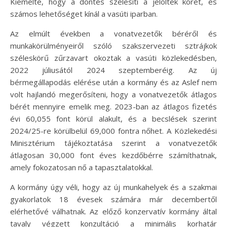
Kiemelte, hogy a döntés szélesíti a jelöltek körét, és
számos lehetőséget kínál a vasúti iparban.
Az elmúlt években a vonatvezetők béréről és
munkakörülményeiről szóló szakszervezeti sztrájkok
széleskörű zűrzavart okoztak a vasúti közlekedésben,
2022 júliusától 2024 szeptemberéig. Az új
bérmegállapodás elérése után a kormány és az Aslef nem
volt hajlandó megerősíteni, hogy a vonatvezetők átlagos
bérét mennyire emelik meg. 2023-ban az átlagos fizetés
évi 60,055 font körül alakult, és a becslések szerint
2024/25-re körülbelül 69,000 fontra nőhet. A Közlekedési
Minisztérium tájékoztatása szerint a vonatvezetők
átlagosan 30,000 font éves kezdőbérre számíthatnak,
amely fokozatosan nő a tapasztalatokkal.
A kormány úgy véli, hogy az új munkahelyek és a szakmai
gyakorlatok 18 évesek számára már decembertől
elérhetővé válhatnak. Az előző konzervatív kormány által
tavaly végzett konzultáció a minimális korhatár