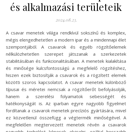
és alkalmazási területeik
2024.08.23.
A csavar menetek világa rendkívül sokszínű és komplex,
mégis elengedhetetlen a modern ipar és a mindennapi élet
szempontjából. A csavarok és egyéb rögzítőelemek
nélkülözhetetlen szerepet játszanak a szerkezetek
stabilitásában és funkcionalitásában. A menetek kialakítása
és minősége kulcsfontosságú a megfelelő rögzítéshez,
hiszen ezek biztosítják a csavarok és a rögzített elemek
közötti szoros kapcsolatot. A csavar menetek különböző
típusai és méretei nemcsak a rögzítőerőt befolyásolják,
hanem a szerelési folyamatok sebességét és
hatékonyságát is. Az iparban egyre nagyobb figyelmet
fordítanak a csavarok menetek precíziós gyártására, mivel
ez közvetlenül összefügg a végtermék minőségével. A
megfelelően megtervezett menetek révén a csavarok
nagyobb terhelést képesek elviselni, ezáltal hosszabb