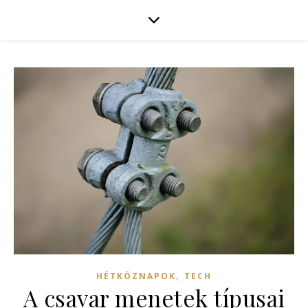
,
HÉTKÖZNAPOK
TECH
A csavar menetek típusai