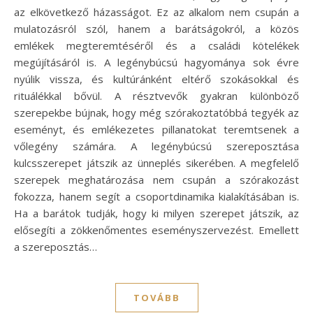
az elkövetkező házasságot. Ez az alkalom nem csupán a
mulatozásról szól, hanem a barátságokról, a közös
emlékek megteremtéséről és a családi kötelékek
megújításáról is. A legénybúcsú hagyománya sok évre
nyúlik vissza, és kultúránként eltérő szokásokkal és
rituálékkal bővül. A résztvevők gyakran különböző
szerepekbe bújnak, hogy még szórakoztatóbbá tegyék az
eseményt, és emlékezetes pillanatokat teremtsenek a
vőlegény számára. A legénybúcsú szereposztása
kulcsszerepet játszik az ünneplés sikerében. A megfelelő
szerepek meghatározása nem csupán a szórakozást
fokozza, hanem segít a csoportdinamika kialakításában is.
Ha a barátok tudják, hogy ki milyen szerepet játszik, az
elősegíti a zökkenőmentes eseményszervezést. Emellett
a szereposztás…
TOVÁBB