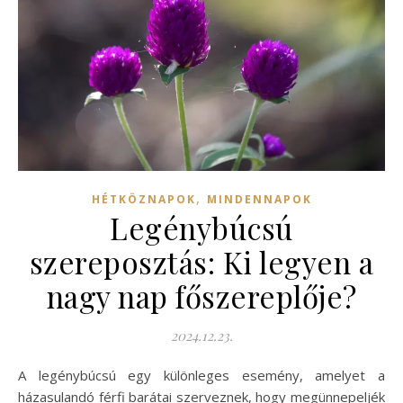
,
HÉTKÖZNAPOK
MINDENNAPOK
Legénybúcsú
szereposztás: Ki legyen a
nagy nap főszereplője?
2024.12.23.
A legénybúcsú egy különleges esemény, amelyet a
házasulandó férfi barátai szerveznek, hogy megünnepeljék