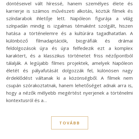
döntéseivel vált híressé, hanem személyes élete és
karrierje is számos művészeti alkotás, köztük filmek és
színdarabok ihletője lett. Napóleon figurája a világ
színpadán mindig is izgalmas témaként szolgált, hiszen
hatása a történelemre és a kultúrára tagadhatatlan. A
különböző filmadaptációk, biográfiák és drámai
feldolgozások újra és újra felfedezik ezt a komplex
karaktert, és a klasszikus történetet friss nézőpontból
tálalják. A legújabb filmes projektek, amelyek Napóleon
életét és pályafutását dolgozzák fel, különösen nagy
érdeklődést váltanak ki a közönségből. A filmek nem
csupán szórakoztatnak, hanem lehetőséget adnak arra is,
hogy a nézők mélyebb megértést nyerjenek a történelmi
kontextusról és a…
TOVÁBB