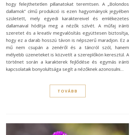
hogy felejthetetlen pillanatokat teremtsen. A „Bolondos
dallamok” című produkció is ezen hagyományok jegyében
született, mely egyedi karaktereivel és emlékezetes
dallamaival hódítja meg a nézők szívét. A műfaj iránti
szeretet és a kreatív megvalósítás együttesen biztosítja,
hogy ez a darab hosszú távon is népszerű maradjon. Ez a
mű nem csupán a zenéről és a táncról szól, hanem
mélyebb üzeneteket is közvetít a szereplőkön keresztül. A
történet során a karakterek fejlődése és egymás iránti
kapcsolataik bonyolultsága segít a nézőknek azonosulni…
TOVÁBB