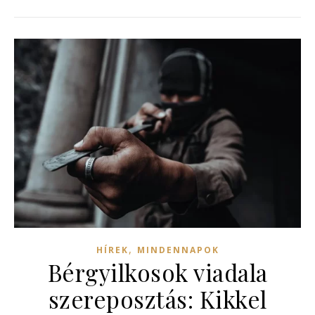
,
HÍREK
MINDENNAPOK
Bérgyilkosok viadala
szereposztás: Kikkel