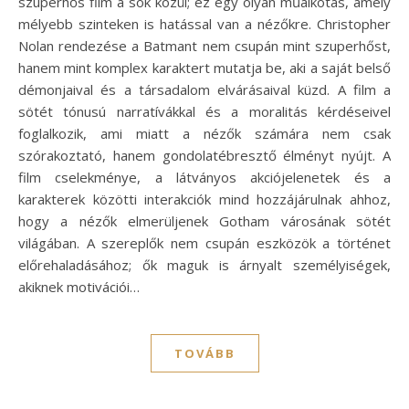
szuperhős film a sok közül; ez egy olyan műalkotás, amely
mélyebb szinteken is hatással van a nézőkre. Christopher
Nolan rendezése a Batmant nem csupán mint szuperhőst,
hanem mint komplex karaktert mutatja be, aki a saját belső
démonjaival és a társadalom elvárásaival küzd. A film a
sötét tónusú narratívákkal és a moralitás kérdéseivel
foglalkozik, ami miatt a nézők számára nem csak
szórakoztató, hanem gondolatébresztő élményt nyújt. A
film cselekménye, a látványos akciójelenetek és a
karakterek közötti interakciók mind hozzájárulnak ahhoz,
hogy a nézők elmerüljenek Gotham városának sötét
világában. A szereplők nem csupán eszközök a történet
előrehaladásához; ők maguk is árnyalt személyiségek,
akiknek motivációi…
TOVÁBB