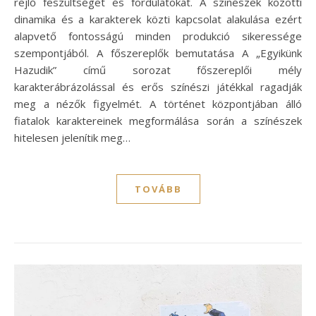
rejlő feszültséget és fordulatokat. A színészek közötti
dinamika és a karakterek közti kapcsolat alakulása ezért
alapvető fontosságú minden produkció sikeressége
szempontjából. A főszereplők bemutatása A „Egyikünk
Hazudik” című sorozat főszereplői mély
karakterábrázolással és erős színészi játékkal ragadják
meg a nézők figyelmét. A történet központjában álló
fiatalok karaktereinek megformálása során a színészek
hitelesen jelenítik meg…
TOVÁBB