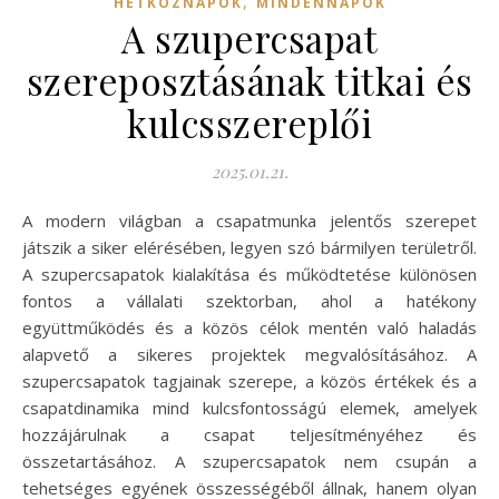
,
HÉTKÖZNAPOK
MINDENNAPOK
A szupercsapat
szereposztásának titkai és
kulcsszereplői
2025.01.21.
A modern világban a csapatmunka jelentős szerepet
játszik a siker elérésében, legyen szó bármilyen területről.
A szupercsapatok kialakítása és működtetése különösen
fontos a vállalati szektorban, ahol a hatékony
együttműködés és a közös célok mentén való haladás
alapvető a sikeres projektek megvalósításához. A
szupercsapatok tagjainak szerepe, a közös értékek és a
csapatdinamika mind kulcsfontosságú elemek, amelyek
hozzájárulnak a csapat teljesítményéhez és
összetartásához. A szupercsapatok nem csupán a
tehetséges egyének összességéből állnak, hanem olyan