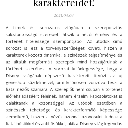
karaktereidet!
2025.04.04.
A filmek és sorozatok világában a szereposztás
kulcsfontosságú szerepet játszik a nézői élmény és a
történet hitelessége szempontjából. Az utódok című
sorozat is ezt a törvényszerűséget követi, hiszen a
karakterek közötti dinamika, a színészek teljesítménye és
az általuk megformált szerepek mind hozzájárulnak a
történet sikeréhez. A sorozat különlegessége, hogy a
Disney világának népszerű karaktereit ötvözi az új
generáció küzdelmeivel, ami különösen vonzóvá teszi a
fiatal nézők számára. A szereplők nem csupán a történet
előrehaladásáért felelnek, hanem érzelmi kapcsolatokat is
kialakítanak a közönséggel. Az utódok esetében a
színészek tehetsége és karakterformáló képessége
kiemelkedő, hiszen a nézők azonnal azonosulni tudnak a
fiatal hősökkel és antihősökkel, akik a Disney világ legendás