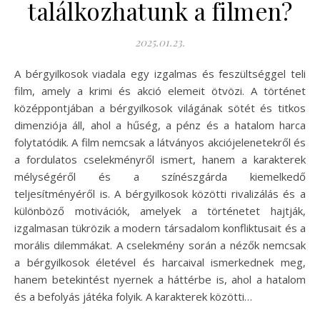
találkozhatunk a filmen?
2025.01.23.
A bérgyilkosok viadala egy izgalmas és feszültséggel teli
film, amely a krimi és akció elemeit ötvözi. A történet
középpontjában a bérgyilkosok világának sötét és titkos
dimenziója áll, ahol a hűség, a pénz és a hatalom harca
folytatódik. A film nemcsak a látványos akciójelenetekről és
a fordulatos cselekményről ismert, hanem a karakterek
mélységéről és a színészgárda kiemelkedő
teljesítményéről is. A bérgyilkosok közötti rivalizálás és a
különböző motivációk, amelyek a történetet hajtják,
izgalmasan tükrözik a modern társadalom konfliktusait és a
morális dilemmákat. A cselekmény során a nézők nemcsak
a bérgyilkosok életével és harcaival ismerkednek meg,
hanem betekintést nyernek a háttérbe is, ahol a hatalom
és a befolyás játéka folyik. A karakterek közötti…