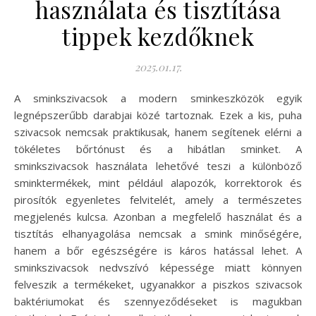
használata és tisztítása
tippek kezdőknek
2025.01.17.
A sminkszivacsok a modern sminkeszközök egyik
legnépszerűbb darabjai közé tartoznak. Ezek a kis, puha
szivacsok nemcsak praktikusak, hanem segítenek elérni a
tökéletes bőrtónust és a hibátlan sminket. A
sminkszivacsok használata lehetővé teszi a különböző
sminktermékek, mint például alapozók, korrektorok és
pirosítók egyenletes felvitelét, amely a természetes
megjelenés kulcsa. Azonban a megfelelő használat és a
tisztítás elhanyagolása nemcsak a smink minőségére,
hanem a bőr egészségére is káros hatással lehet. A
sminkszivacsok nedvszívó képessége miatt könnyen
felveszik a termékeket, ugyanakkor a piszkos szivacsok
baktériumokat és szennyeződéseket is magukban