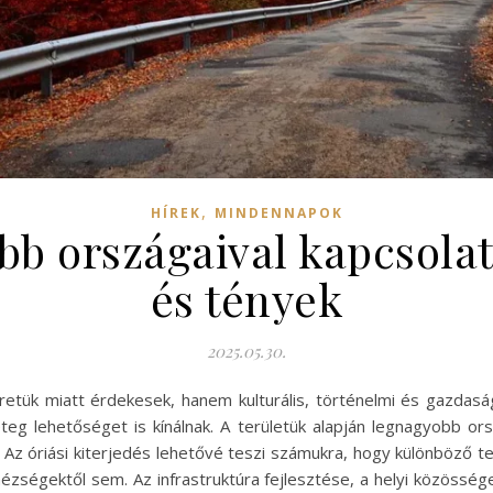
,
HÍREK
MINDENNAPOK
obb országaival kapcsola
és tények
2025.05.30.
etük miatt érdekesek, hanem kulturális, történelmi és gazdas
g lehetőséget is kínálnak. A területük alapján legnagyobb orsz
 Az óriási kiterjedés lehetővé teszi számukra, hogy különböző 
zségektől sem. Az infrastruktúra fejlesztése, a helyi közössé