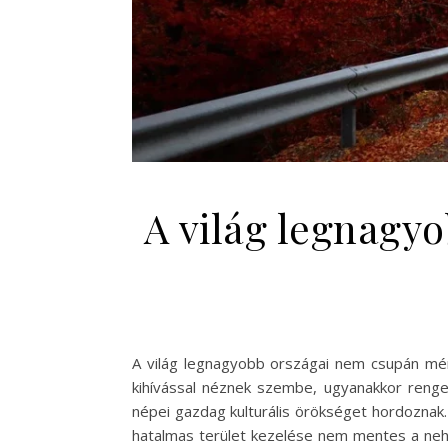
A világ legnagy
A világ legnagyobb országai nem csupán mér
kihívással néznek szembe, ugyanakkor rengete
népei gazdag kulturális örökséget hordoznak.
hatalmas terület kezelése nem mentes a nehé