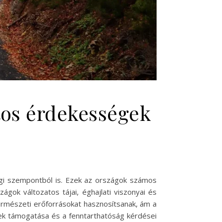
tos érdekességek
ági szempontból is. Ezek az országok számos
ágok változatos tájai, éghajlati viszonyai és
természeti erőforrásokat hasznosítsanak, ám a
gek támogatása és a fenntarthatóság kérdései