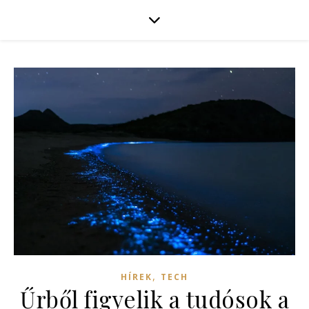
,
HÍREK
TECH
Űrből figyelik a tudósok a