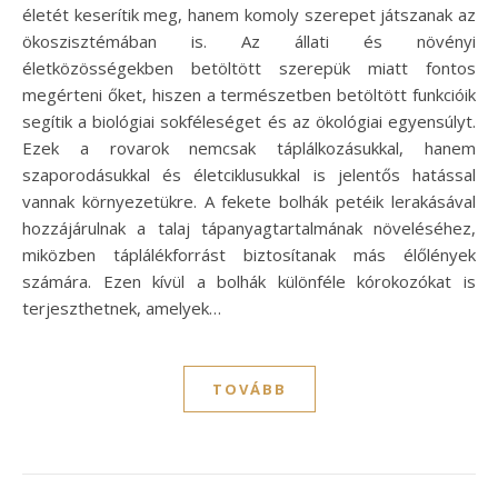
életét keserítik meg, hanem komoly szerepet játszanak az
ökoszisztémában is. Az állati és növényi
életközösségekben betöltött szerepük miatt fontos
megérteni őket, hiszen a természetben betöltött funkcióik
segítik a biológiai sokféleséget és az ökológiai egyensúlyt.
Ezek a rovarok nemcsak táplálkozásukkal, hanem
szaporodásukkal és életciklusukkal is jelentős hatással
vannak környezetükre. A fekete bolhák petéik lerakásával
hozzájárulnak a talaj tápanyagtartalmának növeléséhez,
miközben táplálékforrást biztosítanak más élőlények
számára. Ezen kívül a bolhák különféle kórokozókat is
terjeszthetnek, amelyek…
TOVÁBB