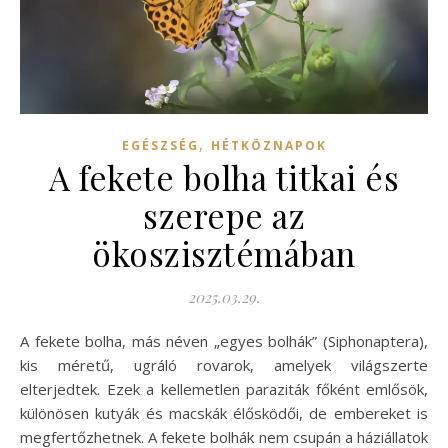
,
EGÉSZSÉG
HÉTKÖZNAPOK
A fekete bolha titkai és
szerepe az
ökoszisztémában
2025.03.29.
A fekete bolha, más néven „egyes bolhák” (Siphonaptera),
kis méretű, ugráló rovarok, amelyek világszerte
elterjedtek. Ezek a kellemetlen paraziták főként emlősök,
különösen kutyák és macskák élősködői, de embereket is
megfertőzhetnek. A fekete bolhák nem csupán a háziállatok