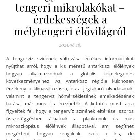
tengeri mikrolakókat –
érdekességek a
mélytengeri élővilágról
2025.06.16.
A tengervíz színének változása értékes információkat
nyújthat arról, hogy a kis méretű antarktiszi élőlények
hogyan alkalmazkodnak a globális felmelegedés
következményeihez. Az Antarktisz régiója különösen
érzékeny a klímaváltozásra, és a jégtakaró olvadásának,
valamint a tengervíz hőmérsékletének emelkedésének
hatásai már most is érezhetők. A kutatók most arra
figyeltek fel, hogy a tengervíz színének eltérései szoros
összefüggésben állhatnak a planktonok és más
mikroszkopikus élőlények állapotával, ami segíthet
megérteni, hogyan reagálnak ezek a kis, de