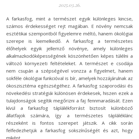
2025.03.26.
A farkasfog, mint a természet egyik különleges kincse,
számos érdekességet rejt magában. E növény nemcsak
esztétikai szempontból figyelemre méltó, hanem ökológiai
szerepe is kiemelkedő. A farkasfog a természetes
élőhelyek egyik jellemző növénye, amely különleges
alkalmazkodóképességének köszönhetően képes túlélni a
változó környezeti feltételeket. A természet e csodája
nem csupán a szépségével vonzza a figyelmet, hanem
sokféle ökológiai funkcióval is bír, amelyek hozzájárulnak az
ökoszisztéma egészségéhez. A farkasfog szaporodási és
növekedési stratégiái különösen érdekesek, hiszen ezek a
tulajdonságok segítik megőrizni a faj fennmaradását. Ezen
kívül a farkasfog táplálékforrást biztosít különböző
állatfajok számára, így a természetes tápláléklánc
részeként is fontos szerepet játszik. A cikk során
felfedezhetjük a farkasfog sokszínűségét és azt, hogy
miként…