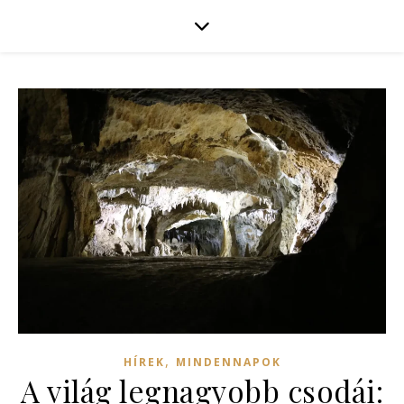
,
HÍREK
MINDENNAPOK
A világ legnagyobb csodái: