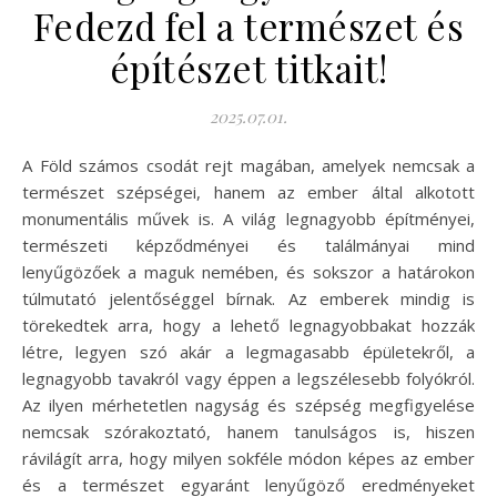
Fedezd fel a természet és
építészet titkait!
2025.07.01.
A Föld számos csodát rejt magában, amelyek nemcsak a
természet szépségei, hanem az ember által alkotott
monumentális művek is. A világ legnagyobb építményei,
természeti képződményei és találmányai mind
lenyűgözőek a maguk nemében, és sokszor a határokon
túlmutató jelentőséggel bírnak. Az emberek mindig is
törekedtek arra, hogy a lehető legnagyobbakat hozzák
létre, legyen szó akár a legmagasabb épületekről, a
legnagyobb tavakról vagy éppen a legszélesebb folyókról.
Az ilyen mérhetetlen nagyság és szépség megfigyelése
nemcsak szórakoztató, hanem tanulságos is, hiszen
rávilágít arra, hogy milyen sokféle módon képes az ember
és a természet egyaránt lenyűgöző eredményeket