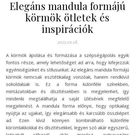
Elegáns mandula formájú
körmök ötletek és
inspirációk
2025.01.18.
A körmök ápolása és formázása a szépségápolás egyik
fontos része, amely lehetőséget ad arra, hogy kifejezzük
egyéniségünket és stílusunkat. Az elegáns mandula formájú
körmök nemcsak esztétikailag vonzóak, hanem rendkívül
sokoldalúak is. Ez a forma különféle színekben,
mintázatokban és díszítésekben is megjelenhet, így
mindenki megtalálhatja a saját ízlésének megfelelő
megjelenést. A mandula forma előnye, hogy optikailag
nyújtja az ujjakat, így elegánsabb és karcsúbb összképet
ad. Ezen kívül könnyen kombinálható különféle
körömlakkokkal és díszítésekkel, legyen szó akár egyszerű,
letisztult stílusról, akár merész, extravagáns