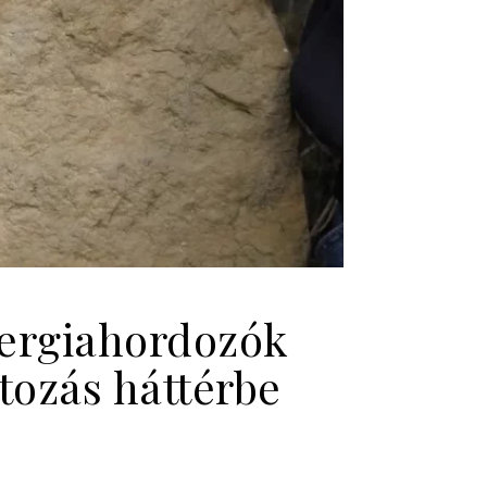
energiahordozók
tozás háttérbe