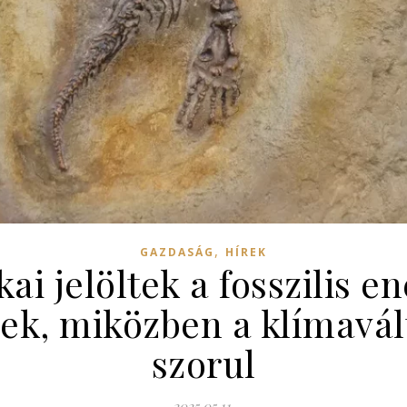
,
GAZDASÁG
HÍREK
kai jelöltek a fosszilis 
nek, miközben a klímavál
szorul
2025.05.11.