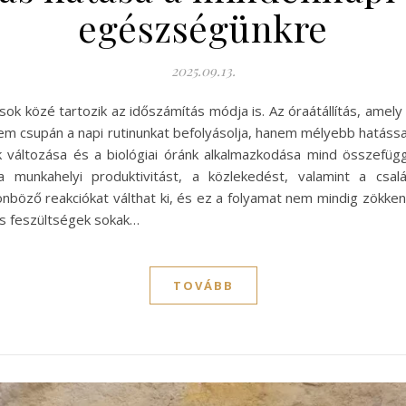
egészségünkre
2025.09.13.
ások közé tartozik az időszámítás módja is. Az óraátállítás, amel
nem csupán a napi rutinunkat befolyásolja, hanem mélyebb hatás
k változása és a biológiai óránk alkalmazkodása mind összefüggé
 a munkahelyi produktivitást, a közlekedést, valamint a csal
lönböző reakciókat válthat ki, és ez a folyamat nem mindig zökk
és feszültségek sokak…
TOVÁBB