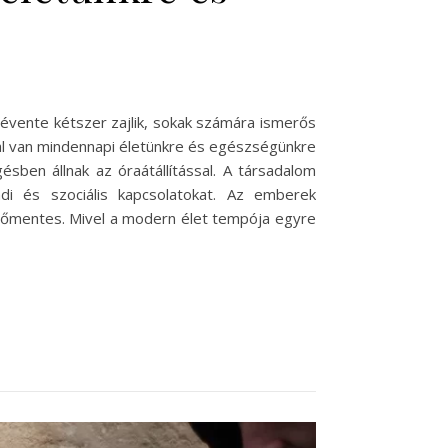
y évente kétszer zajlik, sokak számára ismerős
sal van mindennapi életünkre és egészségünkre
sben állnak az óraátállítással. A társadalom
ádi és szociális kapcsolatokat. Az emberek
enőmentes. Mivel a modern élet tempója egyre