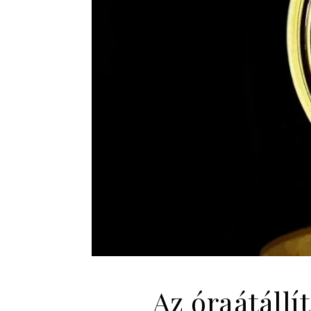
Az óraátállí