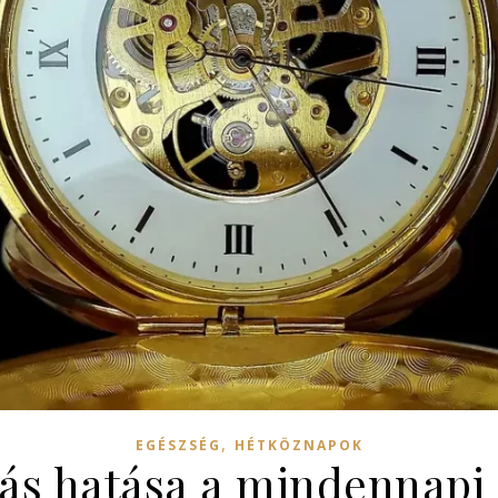
,
EGÉSZSÉG
HÉTKÖZNAPOK
tás hatása a mindennapi