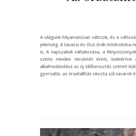
A világunk folyamatosan változik, és e változ
jelenség. A tavaszi és őszi órák módosítása 
is. A napszakok váltakozása, a fényviszonyo
szinte minden területét érinti, beleértve
alkalmazkodása az új időbeosztás szerint kü
gyorsabb, az óraátállítás okozta zűrzavarok 