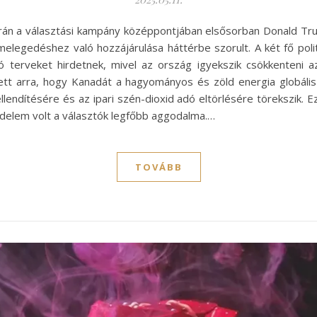
rán a választási kampány középpontjában elsősorban Donald Trump
elegedéshez való hozzájárulása háttérbe szorult. A két fő politi
zó terveket hirdetnek, mivel az ország igyekszik csökkenteni 
tett arra, hogy Kanadát a hagyományos és zöld energia globális
llendítésére és az ipari szén-dioxid adó eltörlésére törekszik. 
delem volt a választók legfőbb aggodalma.…
TOVÁBB