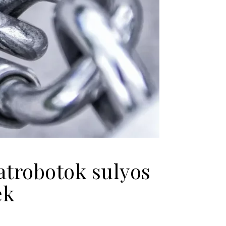
atrobotok sulyos
ek