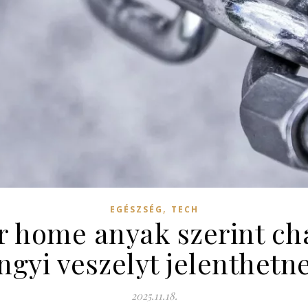
,
EGÉSZSÉG
TECH
r home anyak szerint ch
ngyi veszelyt jelenthetn
2025.11.18.