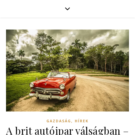
,
GAZDASÁG
HÍREK
A brit autóipar válságban –