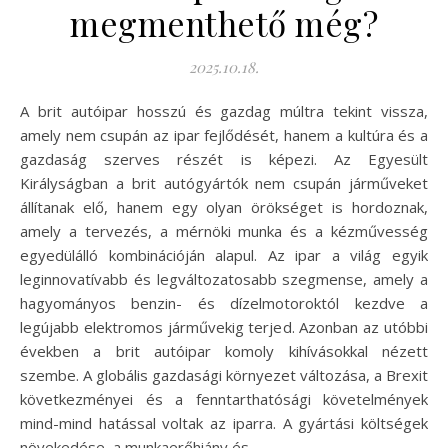
megmenthető még?
2025.10.18.
A brit autóipar hosszú és gazdag múltra tekint vissza,
amely nem csupán az ipar fejlődését, hanem a kultúra és a
gazdaság szerves részét is képezi. Az Egyesült
Királyságban a brit autógyártók nem csupán járműveket
állítanak elő, hanem egy olyan örökséget is hordoznak,
amely a tervezés, a mérnöki munka és a kézművesség
egyedülálló kombinációján alapul. Az ipar a világ egyik
leginnovatívabb és legváltozatosabb szegmense, amely a
hagyományos benzin- és dízelmotoroktól kezdve a
legújabb elektromos járművekig terjed. Azonban az utóbbi
években a brit autóipar komoly kihívásokkal nézett
szembe. A globális gazdasági környezet változása, a Brexit
következményei és a fenntarthatósági követelmények
mind-mind hatással voltak az iparra. A gyártási költségek
növekedése, a munkaerőhiány és…