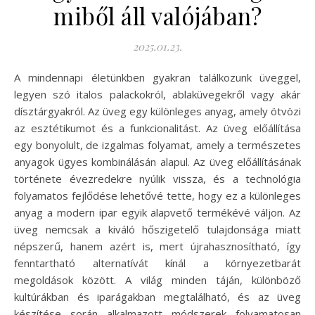
miből áll valójában?
2025.01.23.
A mindennapi életünkben gyakran találkozunk üveggel,
legyen szó italos palackokról, ablaküvegekről vagy akár
dísztárgyakról. Az üveg egy különleges anyag, amely ötvözi
az esztétikumot és a funkcionalitást. Az üveg előállítása
egy bonyolult, de izgalmas folyamat, amely a természetes
anyagok ügyes kombinálásán alapul. Az üveg előállításának
története évezredekre nyúlik vissza, és a technológia
folyamatos fejlődése lehetővé tette, hogy ez a különleges
anyag a modern ipar egyik alapvető termékévé váljon. Az
üveg nemcsak a kiváló hőszigetelő tulajdonsága miatt
népszerű, hanem azért is, mert újrahasznosítható, így
fenntartható alternatívát kínál a környezetbarát
megoldások között. A világ minden táján, különböző
kultúrákban és iparágakban megtalálható, és az üveg
készítése során alkalmazott módszerek folyamatosan