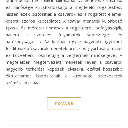
stabilitásában és funkcionalitásában. A menetek kialakítása
és minősége kulcsfontosságú a megfelelő rögzítéshez,
hiszen ezek biztosítják a csavarok és a rögzített elemek
közötti szoros kapcsolatot. A csavar menetek különböző
típusai és méretei nemcsak a rögzítőerőt befolyásolják,
hanem a szerelési folyamatok sebességét és
hatékonyságát is. Az iparban egyre nagyobb figyelmet
fordítanak a csavarok menetek precíziós gyártására, mivel
ez közvetlenül összefügg a végtermék minőségével. A
megfelelően megtervezett menetek révén a csavarok
nagyobb terhelést képesek elviselni, ezáltal hosszabb
élettartamot biztosítanak a különböző szerkezetek
számára. A csavar…
TOVÁBB