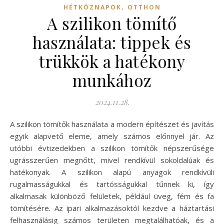
,
HÉTKÖZNAPOK
OTTHON
A szilikon tömítő
használata: tippek és
trükkök a hatékony
munkához
2024.11.28.
A szilikon tömítők használata a modern építészet és javítás
egyik alapvető eleme, amely számos előnnyel jár. Az
utóbbi évtizedekben a szilikon tömítők népszerűsége
ugrásszerűen megnőtt, mivel rendkívül sokoldalúak és
hatékonyak. A szilikon alapú anyagok rendkívüli
rugalmasságukkal és tartósságukkal tűnnek ki, így
alkalmasak különböző felületek, például üveg, fém és fa
tömítésére. Az ipari alkalmazásoktól kezdve a háztartási
felhasználásig számos területen megtalálhatóak, és a