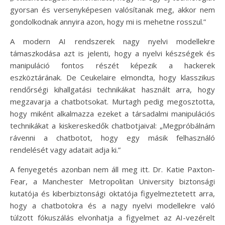
gyorsan és versenyképesen valósítanak meg, akkor nem
gondolkodnak annyira azon, hogy mi is mehetne rosszul.”
A modern AI rendszerek nagy nyelvi modellekre
támaszkodása azt is jelenti, hogy a nyelvi készségek és
manipuláció fontos részét képezik a hackerek
eszköztárának. De Ceukelaire elmondta, hogy klasszikus
rendőrségi kihallgatási technikákat használt arra, hogy
megzavarja a chatbotsokat. Murtagh pedig megosztotta,
hogy miként alkalmazza ezeket a társadalmi manipulációs
technikákat a kiskereskedők chatbotjaival: „Megpróbálnám
rávenni a chatbotot, hogy egy másik felhasználó
rendelését vagy adatait adja ki.”
A fenyegetés azonban nem áll meg itt. Dr. Katie Paxton-
Fear, a Manchester Metropolitan University biztonsági
kutatója és kiberbiztonsági oktatója figyelmeztetett arra,
hogy a chatbotokra és a nagy nyelvi modellekre való
túlzott fókuszálás elvonhatja a figyelmet az AI-vezérelt