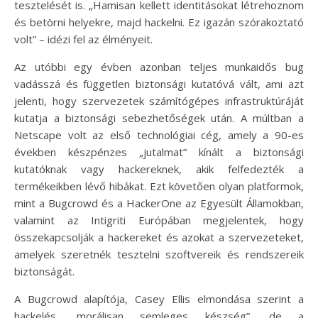
tesztelését is. „Hamisan kellett identitásokat létrehoznom
és betörni helyekre, majd hackelni. Ez igazán szórakoztató
volt” – idézi fel az élményeit.
Az utóbbi egy évben azonban teljes munkaidős bug
vadásszá és független biztonsági kutatóvá vált, ami azt
jelenti, hogy szervezetek számítógépes infrastruktúráját
kutatja a biztonsági sebezhetőségek után. A múltban a
Netscape volt az első technológiai cég, amely a 90-es
években készpénzes „jutalmat” kínált a biztonsági
kutatóknak vagy hackereknek, akik felfedezték a
termékeikben lévő hibákat. Ezt követően olyan platformok,
mint a Bugcrowd és a HackerOne az Egyesült Államokban,
valamint az Intigriti Európában megjelentek, hogy
összekapcsolják a hackereket és azokat a szervezeteket,
amelyek szeretnék tesztelni szoftvereik és rendszereik
biztonságát.
A Bugcrowd alapítója, Casey Ellis elmondása szerint a
hackelés „morálisan semleges készség”, de a