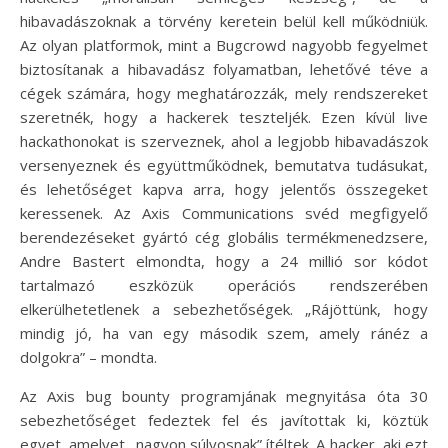
hibavadászoknak a törvény keretein belül kell működniük.
Az olyan platformok, mint a Bugcrowd nagyobb fegyelmet
biztosítanak a hibavadász folyamatban, lehetővé téve a
cégek számára, hogy meghatározzák, mely rendszereket
szeretnék, hogy a hackerek teszteljék. Ezen kívül live
hackathonokat is szerveznek, ahol a legjobb hibavadászok
versenyeznek és együttműködnek, bemutatva tudásukat,
és lehetőséget kapva arra, hogy jelentős összegeket
keressenek. Az Axis Communications svéd megfigyelő
berendezéseket gyártó cég globális termékmenedzsere,
Andre Bastert elmondta, hogy a 24 millió sor kódot
tartalmazó eszközük operációs rendszerében
elkerülhetetlenek a sebezhetőségek. „Rájöttünk, hogy
mindig jó, ha van egy második szem, amely ránéz a
dolgokra” – mondta.
Az Axis bug bounty programjának megnyitása óta 30
sebezhetőséget fedeztek fel és javítottak ki, köztük
egyet, amelyet „nagyon súlyosnak” ítéltek. A hacker, aki ezt