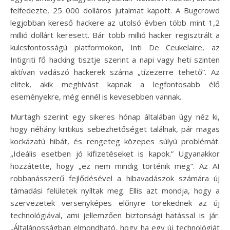
felfedezte, 25 000 dolláros jutalmat kapott. A Bugcrowd
legjobban kereső hackere az utolsó évben több mint 1,2
millió dollárt keresett. Bár több millió hacker regisztrált a
kulcsfontosságú platformokon, Inti De Ceukelaire, az
Intigriti fő hacking tisztje szerint a napi vagy heti szinten
aktívan vadászó hackerek száma „tízezerre tehető”. Az
elitek, akik meghívást kapnak a legfontosabb élő
eseményekre, még ennél is kevesebben vannak.
Murtagh szerint egy sikeres hónap általában úgy néz ki,
hogy néhány kritikus sebezhetőséget találnak, pár magas
kockázatú hibát, és rengeteg közepes súlyú problémát.
„Ideális esetben jó kifizetéseket is kapok.” Ugyanakkor
hozzátette, hogy „ez nem mindig történik meg”. Az AI
robbanásszerű fejlődésével a hibavadászok számára új
támadási felületek nyíltak meg. Ellis azt mondja, hogy a
szervezetek versenyképes előnyre törekednek az új
technológiával, ami jellemzően biztonsági hatással is jár.
„Általánosságban elmondható, hogy ha egy új technológiát