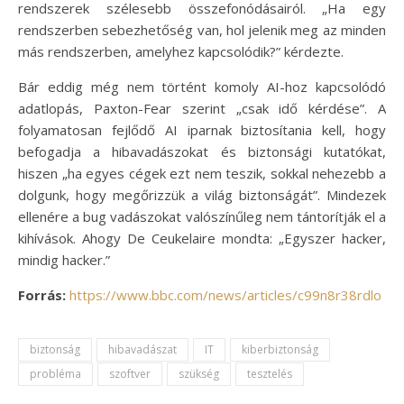
rendszerek szélesebb összefonódásairól. „Ha egy
rendszerben sebezhetőség van, hol jelenik meg az minden
más rendszerben, amelyhez kapcsolódik?” kérdezte.
Bár eddig még nem történt komoly AI-hoz kapcsolódó
adatlopás, Paxton-Fear szerint „csak idő kérdése”. A
folyamatosan fejlődő AI iparnak biztosítania kell, hogy
befogadja a hibavadászokat és biztonsági kutatókat,
hiszen „ha egyes cégek ezt nem teszik, sokkal nehezebb a
dolgunk, hogy megőrizzük a világ biztonságát”. Mindezek
ellenére a bug vadászokat valószínűleg nem tántorítják el a
kihívások. Ahogy De Ceukelaire mondta: „Egyszer hacker,
mindig hacker.”
Forrás:
https://www.bbc.com/news/articles/c99n8r38rdlo
biztonság
hibavadászat
IT
kiberbiztonság
probléma
szoftver
szükség
tesztelés