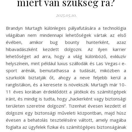
miért van szükség rá?
2025.05.10.
Brandyn Murtagh különleges pályafutására a technológia
világában nem mindennapi lehetőségek vártak az első
évében, amikor bug bounty hunterként, azaz
hibavadászként kezdett dolgozni. Az ilyen karrier
lehetőséget ad arra, hogy a világ különböző, exkluzív
helyszínein, mint például luxus szállodák és Las Vegas-i e-
sport arénák, bemutathassa a tudását, miközben a
szurkolók biztatják őt, ahogy a neve feljebb kerül a
ranglistákon, és a keresete is növekszik. Murtagh már 10-
11 éves korában érdeklődött a játékok és számítógépek
iránt, és mindig is tudta, hogy „hackerként vagy biztonsági
területen szeretne dolgozni”. Tizenhat évesen kezdett el
dolgozni egy biztonsági műveleti központban, majd húsz
évesen a behatolás tesztelésére váltott, amely magába
foglalta az ügyfelek fizikai és számítógépes biztonságának