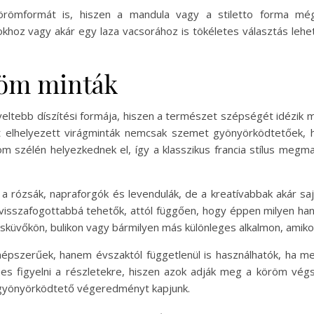
römformát is, hiszen a mandula vagy a stiletto forma még
okhoz vagy akár egy laza vacsorához is tökéletes választás lehe
röm minták
dveltebb díszítési formája, hiszen a természet szépségét idézik 
tt elhelyezett virágminták nemcsak szemet gyönyörködtetőek, 
öm szélén helyezkednek el, így a klasszikus francia stílus meg
 rózsák, napraforgók és levendulák, de a kreatívabbak akár sajá
visszafogottabbá tehetők, attól függően, hogy éppen milyen hang
esküvőkön, bulikon vagy bármilyen más különleges alkalmon, amiko
pszerűek, hanem évszaktól függetlenül is használhatók, ha meg
es figyelni a részletekre, hiszen azok adják meg a köröm vég
 gyönyörködtető végeredményt kapjunk.