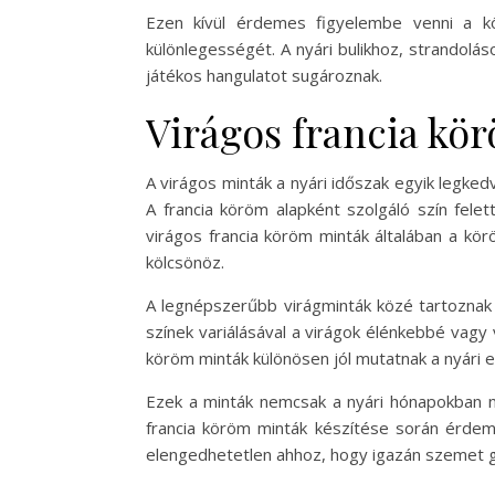
Ezen kívül érdemes figyelembe venni a kö
különlegességét. A nyári bulikhoz, strandolás
játékos hangulatot sugároznak.
Virágos francia kö
A virágos minták a nyári időszak egyik legke
A francia köröm alapként szolgáló szín fele
virágos francia köröm minták általában a kör
kölcsönöz.
A legnépszerűbb virágminták közé tartoznak a
színek variálásával a virágok élénkebbé vagy 
köröm minták különösen jól mutatnak a nyári 
Ezek a minták nemcsak a nyári hónapokban né
francia köröm minták készítése során érdem
elengedhetetlen ahhoz, hogy igazán szemet