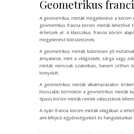
Geometrikus franc
A geometrikus minták megjelenése a köröm m
geometrikus francia köröm minták lehetővé t
érhetünk el. A klasszikus francia köröm ala
megjelenést kölcsönöznek.
A geometrikus minták különösen jól mutatnak
árnyalatok, mint a világoskék, sárga vagy zö
minták nemcsak szalonban, hanem otthon is k
bonyolult.
A geometrikus minták alkalmazásakor érdem
hosszabb körmökön a geometrikus minták kül
típusú köröm minták remek választások lehetne
A nyári francia köröm minták világában a leh
ami kifejezi egyéniségünket és hangulatunkat.