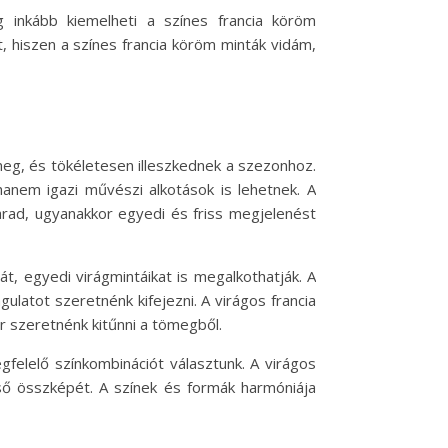
 inkább kiemelheti a színes francia köröm
t, hiszen a színes francia köröm minták vidám,
meg, és tökéletesen illeszkednek a szezonhoz.
hanem igazi művészi alkotások is lehetnek. A
marad, ugyanakkor egyedi és friss megjelenést
t, egyedi virágmintáikat is megalkothatják. A
ulatot szeretnénk kifejezni. A virágos francia
r szeretnénk kitűnni a tömegből.
felelő színkombinációt választunk. A virágos
ső összképét. A színek és formák harmóniája