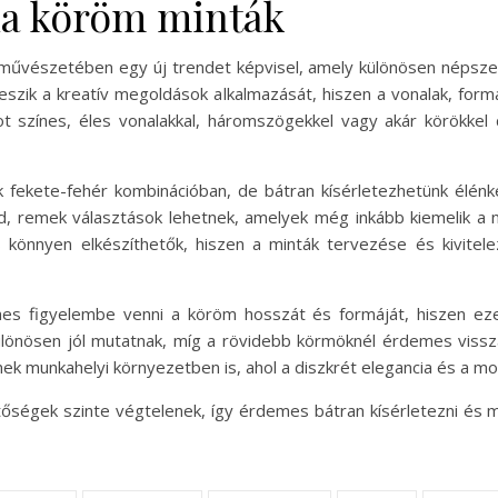
ia köröm minták
űvészetében egy új trendet képvisel, amely különösen népszerű
eszik a kreatív megoldások alkalmazását, hiszen a vonalak, form
pot színes, éles vonalakkal, háromszögekkel vagy akár körökkel 
 fekete-fehér kombinációban, de bátran kísérletezhetünk élénkeb
ld, remek választások lehetnek, amelyek még inkább kiemelik a 
önnyen elkészíthetők, hiszen a minták tervezése és kivitelez
es figyelembe venni a köröm hosszát és formáját, hiszen ez
önösen jól mutatnak, míg a rövidebb körmöknél érdemes vissza
k munkahelyi környezetben is, ahol a diszkrét elegancia és a mode
etőségek szinte végtelenek, így érdemes bátran kísérletezni és m