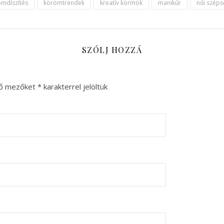
mdíszítés
körömtrendek
kreatív körmök
manikűr
női széps
SZÓLJ HOZZÁ
ző mezőket
*
karakterrel jelöltük