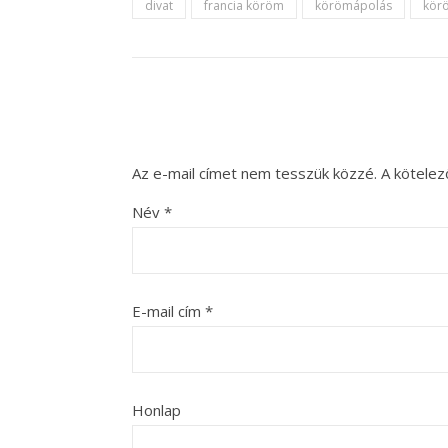
divat
francia köröm
körömápolás
körö
Az e-mail címet nem tesszük közzé.
A kötele
Név
*
E-mail cím
*
Honlap