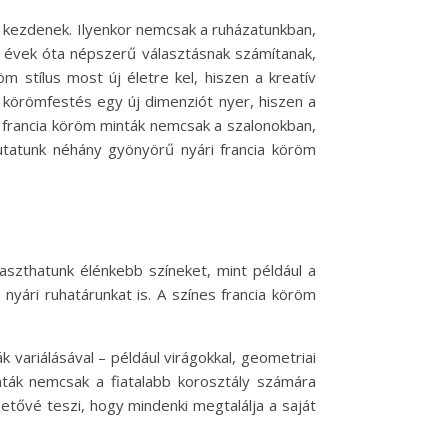
ni kezdenek. Ilyenkor nemcsak a ruházatunkban,
k évek óta népszerű választásnak számítanak,
öm stílus most új életre kel, hiszen a kreatív
 körömfestés egy új dimenziót nyer, hiszen a
 francia köröm minták nemcsak a szalonokban,
utatunk néhány gyönyörű nyári francia köröm
laszthatunk élénkebb színeket, mint például a
yári ruhatárunkat is. A színes francia köröm
 variálásával – például virágokkal, geometriai
nták nemcsak a fiatalabb korosztály számára
tővé teszi, hogy mindenki megtalálja a saját