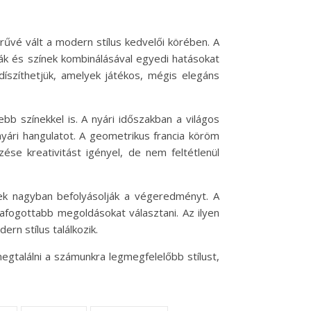
vé vált a modern stílus kedvelői körében. A
ák és színek kombinálásával egyedi hatásokat
díszíthetjük, amelyek játékos, mégis elegáns
b színekkel is. A nyári időszakban a világos
nyári hangulatot. A geometrikus francia köröm
ése kreativitást igényel, de nem feltétlenül
ek nagyban befolyásolják a végeredményt. A
fogottabb megoldásokat választani. Az ilyen
rn stílus találkozik.
egtalálni a számunkra legmegfelelőbb stílust,