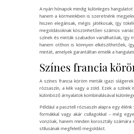
A nyári hónapok mindig különleges hangulatot 
hanem a körmeinkben is szeretnénk megjelení
hiszen elegánsak, mégis játékosak, így tökéle
megoldásoknak köszönhetően számos variációb
színek és minták szabadon variálhatóak, így
hanem otthon is könnyen elkészíthetőek, íg
mintát, amelyek garantáltan emelik a hangula
Színes francia kör
A színes francia köröm minták igazi slágerek
rózsaszín, a kék vagy a zöld. Ezek a színek
különböző árnyalatok kombinálásával különleg
Például a pasztell rózsaszín alapra egy élénk
formákkal vagy akár csillagokkal – még egy
vonzóak, hanem minden korosztály számára re
stílusának megfelelő megoldást.