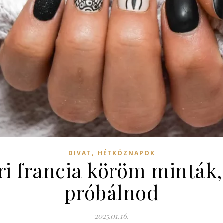
,
DIVAT
HÉTKÖZNAPOK
i francia köröm minták, 
próbálnod
2025.01.16.