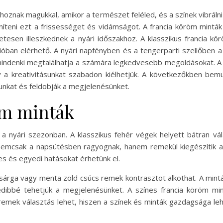
hoznak magukkal, amikor a természet feléled, és a színek vibrál
teni ezt a frissességet és vidámságot. A francia köröm mintá
tesen illeszkednek a nyári időszakhoz. A klasszikus francia kör
an elérhető. A nyári napfényben és a tengerparti szellőben a
 mindenki megtalálhatja a számára legkedvesebb megoldásokat. A
y a kreativitásunkat szabadon kiélhetjük. A következőkben bem
tunkat és feldobják a megjelenésünket.
öm minták
 a nyári szezonban. A klasszikus fehér végek helyett bátran vá
 nemcsak a napsütésben ragyognak, hanem remekül kiegészítik a n
es és egyedi hatásokat érhetünk el.
 sárga vagy menta zöld csúcs remek kontrasztot alkothat. A minták
edibbé tehetjük a megjelenésünket. A színes francia köröm mi
mek választás lehet, hiszen a színek és minták gazdagsága lehe