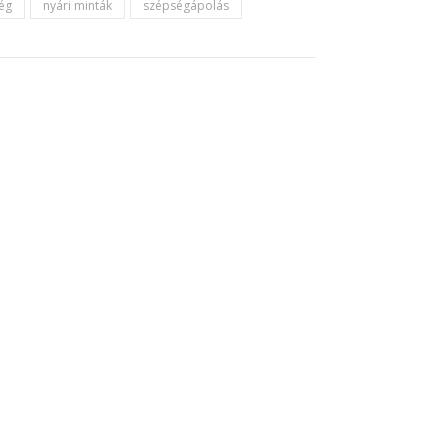
ég
nyári minták
szépségápolás