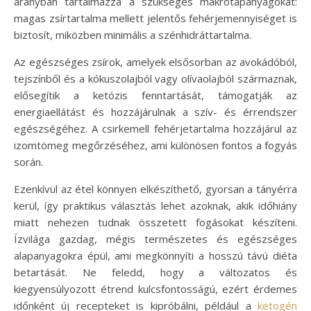
arányban tartalmazza a szükséges makrotápanyagokat:
magas zsírtartalma mellett jelentős fehérjemennyiséget is
biztosít, miközben minimális a szénhidráttartalma.
Az egészséges zsírok, amelyek elsősorban az avokádóból,
tejszínből és a kókuszolajból vagy olívaolajból származnak,
elősegítik a ketózis fenntartását, támogatják az
energiaellátást és hozzájárulnak a szív- és érrendszer
egészségéhez. A csirkemell fehérjetartalma hozzájárul az
izomtömeg megőrzéséhez, ami különösen fontos a fogyás
során.
Ezenkívül az étel könnyen elkészíthető, gyorsan a tányérra
kerül, így praktikus választás lehet azoknak, akik időhiány
miatt nehezen tudnak összetett fogásokat készíteni.
Ízvilága gazdag, mégis természetes és egészséges
alapanyagokra épül, ami megkönnyíti a hosszú távú diéta
betartását. Ne feledd, hogy a változatos és
kiegyensúlyozott étrend kulcsfontosságú, ezért érdemes
időnként új recepteket is kipróbálni, például a
ketogén