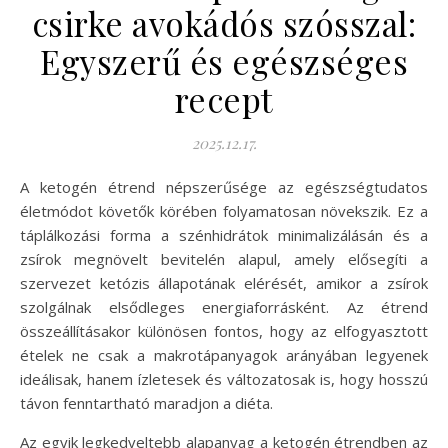
csirke avokádós szósszal:
Egyszerű és egészséges
recept
2025.12.17.
A ketogén étrend népszerűsége az egészségtudatos
életmódot követők körében folyamatosan növekszik. Ez a
táplálkozási forma a szénhidrátok minimalizálásán és a
zsírok megnövelt bevitelén alapul, amely elősegíti a
szervezet ketózis állapotának elérését, amikor a zsírok
szolgálnak elsődleges energiaforrásként. Az étrend
összeállításakor különösen fontos, hogy az elfogyasztott
ételek ne csak a makrotápanyagok arányában legyenek
ideálisak, hanem ízletesek és változatosak is, hogy hosszú
távon fenntartható maradjon a diéta.
Az egyik legkedveltebb alapanyag a ketogén étrendben az