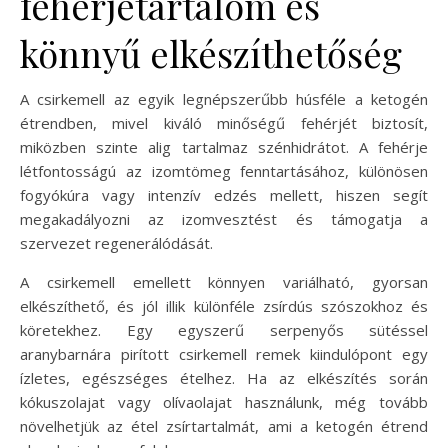
fehérjetartalom és
könnyű elkészíthetőség
A csirkemell az egyik legnépszerűbb húsféle a ketogén
étrendben, mivel kiváló minőségű fehérjét biztosít,
miközben szinte alig tartalmaz szénhidrátot. A fehérje
létfontosságú az izomtömeg fenntartásához, különösen
fogyókúra vagy intenzív edzés mellett, hiszen segít
megakadályozni az izomvesztést és támogatja a
szervezet regenerálódását.
A csirkemell emellett könnyen variálható, gyorsan
elkészíthető, és jól illik különféle zsírdús szószokhoz és
köretekhez. Egy egyszerű serpenyős sütéssel
aranybarnára pirított csirkemell remek kiindulópont egy
ízletes, egészséges ételhez. Ha az elkészítés során
kókuszolajat vagy olívaolajat használunk, még tovább
növelhetjük az étel zsírtartalmát, ami a ketogén étrend