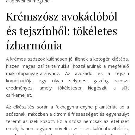
alapelveinek megfelel.
Krémszósz avokádóból
és tejszínből: tökéletes
ízharmónia
A krémes szószok különösen jól illenek a ketogén diétába,
hiszen magas zsírtartalmukkal hozzájárulnak a megfelelő
makrotápanyag-arányhoz. Az avokádó és a tejszín
kombinációja egy olyan selymes, gazdag szószt
eredményez, amely tökéletesen kiegészíti a sült
csirkemellet.
Az elkészítés során a fokhagyma enyhe pikantériát ad a
szósznak, miközben a citromlé frissességet és egyensúlyt
teremt az ízek között. Ez a szósz nemcsak az étel ízét
emeli, hanem egyben növeli a zsír- és kalóriabevitelt is,