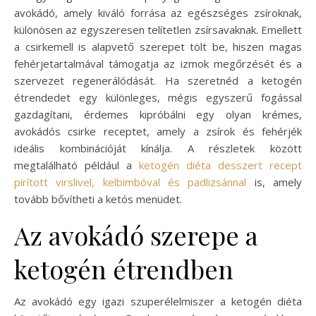
avokádó, amely kiváló forrása az egészséges zsíroknak,
különösen az egyszeresen telítetlen zsírsavaknak. Emellett
a csirkemell is alapvető szerepet tölt be, hiszen magas
fehérjetartalmával támogatja az izmok megőrzését és a
szervezet regenerálódását. Ha szeretnéd a ketogén
étrendedet egy különleges, mégis egyszerű fogással
gazdagítani, érdemes kipróbálni egy olyan krémes,
avokádós csirke receptet, amely a zsírok és fehérjék
ideális kombinációját kínálja. A részletek között
megtalálható például a
ketogén diéta desszert recept
pirított virslivel, kelbimbóval és padlizsánnal
is, amely
tovább bővítheti a ketós menüdet.
Az avokádó szerepe a
ketogén étrendben
Az avokádó egy igazi szuperélelmiszer a ketogén diéta