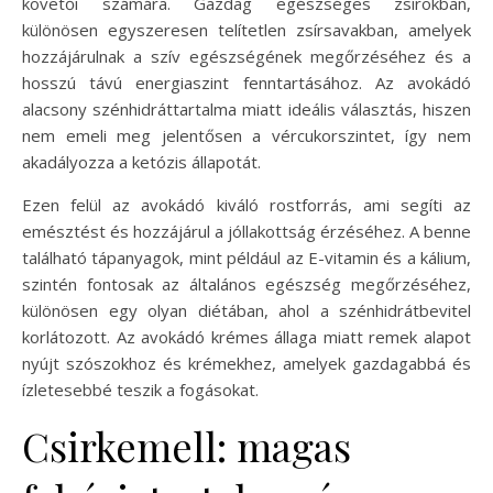
követői számára. Gazdag egészséges zsírokban,
különösen egyszeresen telítetlen zsírsavakban, amelyek
hozzájárulnak a szív egészségének megőrzéséhez és a
hosszú távú energiaszint fenntartásához. Az avokádó
alacsony szénhidráttartalma miatt ideális választás, hiszen
nem emeli meg jelentősen a vércukorszintet, így nem
akadályozza a ketózis állapotát.
Ezen felül az avokádó kiváló rostforrás, ami segíti az
emésztést és hozzájárul a jóllakottság érzéséhez. A benne
található tápanyagok, mint például az E-vitamin és a kálium,
szintén fontosak az általános egészség megőrzéséhez,
különösen egy olyan diétában, ahol a szénhidrátbevitel
korlátozott. Az avokádó krémes állaga miatt remek alapot
nyújt szószokhoz és krémekhez, amelyek gazdagabbá és
ízletesebbé teszik a fogásokat.
Csirkemell: magas