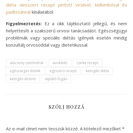
diéta desszert recept pirított virslivel, kelbimbóval és
padlizsánnal
kínálatából.
Figyelmeztetés:
Ez a cikk tájékoztató jellegű, és nem
helyettesíti a szakszerű orvosi tanácsadást. Egészségügyi
problémák vagy speciális diétás igények esetén mindig
konzultálj orvosoddal vagy dietetikussal.
alacsony szénhidrát
avokádó
csirke recept
egészséges ételek
egyszerű recept
ketogén diéta
ketogén étrend
tápláló fogás
SZÓLJ HOZZÁ
Az e-mail címet nem tesszük közzé.
A kötelező mezőket
*