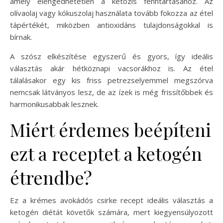
amely elengedhetetlen a ketózis fenntartásához. Az
olívaolaj vagy kókuszolaj használata tovább fokozza az étel
tápértékét, miközben antioxidáns tulajdonságokkal is
bírnak.
A szósz elkészítése egyszerű és gyors, így ideális
választás akár hétköznapi vacsorákhoz is. Az étel
tálalásakor egy kis friss petrezselyemmel megszórva
nemcsak látványos lesz, de az ízek is még frissítőbbek és
harmonikusabbak lesznek.
Miért érdemes beépíteni
ezt a receptet a ketogén
étrendbe?
Ez a krémes avokádós csirke recept ideális választás a
ketogén diétát követők számára, mert kiegyensúlyozott