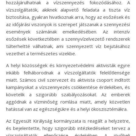
hozzájárulhatnak a vízszennyezés fokozódásához. A
vízszolgáltatók, akiknek alapvető feladata a tiszta víz
biztosítása, gyakran hivatkoznak arra, hogy az esőzések és
az időjárási viszonyok is szerepet játszanak a szennyezési
események számának emelkedésében. Az intenzív
esőzések következtében a szennyvízelvezető rendszerek
túlterheltté válhatnak, ami szennyezett víz bejutásához
vezethet a természetes vizekbe.
A helyi közösségek és környezetvédelmi aktivisták egyre
inkább felháborodnak a vízszolgáltatók felelőtlensége
miatt. Számos civil szervezet és aktivista csoport indított
kampányokat a vízszennyezés csökkentése érdekében, és
követelik a szigorúbb szabályozásokat. Az emberek
aggódnak a vízminőség romlása miatt, amely közvetlen
hatással van az egészségükre és a helyi ökoszisztémákra.
Az Egyesült Királyság kormányzata is reagált a helyzetre,
és bejelentette, hogy szigorúbb intézkedéseket tervez a
vízszolgáltatók ellenőrzése érdekében. A jövőbeli