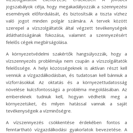
jogszabályok célja, hogy megakadályozzák a szennyezési
események előfordulását, és biztosítsák a tiszta vízhez
való jogot minden polgár számára. A tervek között
szerepel a vízszolgáltatók által végzett tevékenységek
átláthatóságának fokozása, valamint a szennyezésért
felelős cégek megbírságolása.
A környezetvédelmi szakértők hangsúlyozzák, hogy a
vízszennyezés problémája nem csupán a vízszolgáltatók
felelőssége. A helyi közösségeknek is aktívan részt kell
venniük a vízgazdálkodásban, és tudatosan kell bánniuk a
vízforrásokkal. Az oktatás és a környezettudatosság
növelése kulcsfontosságú a probléma megoldásában. Az
embereknek tudniuk kell, hogyan védhetik meg a
környezetüket, és milyen hatással vannak a saját
tevékenységeik a vízminőségre.
A vízszennyezés csökkentése érdekében fontos a
fenntartható vízgazdálkodási gyakorlatok bevezetése. A