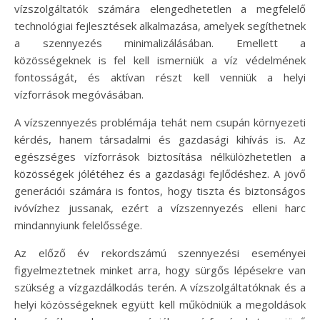
vízszolgáltatók számára elengedhetetlen a megfelelő
technológiai fejlesztések alkalmazása, amelyek segíthetnek
a szennyezés minimalizálásában. Emellett a
közösségeknek is fel kell ismerniük a víz védelmének
fontosságát, és aktívan részt kell venniük a helyi
vízforrások megóvásában.
A vízszennyezés problémája tehát nem csupán környezeti
kérdés, hanem társadalmi és gazdasági kihívás is. Az
egészséges vízforrások biztosítása nélkülözhetetlen a
közösségek jólétéhez és a gazdasági fejlődéshez. A jövő
generációi számára is fontos, hogy tiszta és biztonságos
ivóvízhez jussanak, ezért a vízszennyezés elleni harc
mindannyiunk felelőssége.
Az előző év rekordszámú szennyezési eseményei
figyelmeztetnek minket arra, hogy sürgős lépésekre van
szükség a vízgazdálkodás terén. A vízszolgáltatóknak és a
helyi közösségeknek együtt kell működniük a megoldások