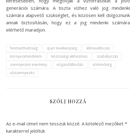
keresésében, hogy megóvják a vízforrásokat a jövő
generációi számára. A tiszta vízhez való jog mindenki
számára alapvető szükséglet, és közösen kell dolgoznunk
annak biztosításán, hogy ez a jog mindenki számára
elérhető maradjon.
fenntarthatóság
ipari tevékenység
klímaváltozás
környezetvédelem
közösségi aktivizmus
szabályozás
szennyezési esemény
vízgazdálkodás
vízminőség
vízszennyezés
SZÓLJ HOZZÁ
Az e-mail címet nem tesszük közzé.
A kötelező mezőket
*
karakterrel jelöltük