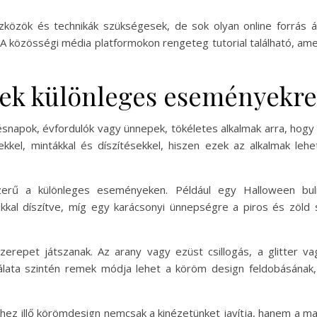
közök és technikák szükségesek, de sok olyan online forrás ál
 A közösségi média platformokon rengeteg tutorial található, am
tek különleges eseményekre
ésnapok, évfordulók vagy ünnepek, tökéletes alkalmak arra, hog
ekkel, mintákkal és díszítésekkel, hiszen ezek az alkalmak leh
erű a különleges eseményeken. Például egy Halloween buli
kkal díszítve, míg egy karácsonyi ünnepségre a piros és zöld 
zerepet játszanak. Az arany vagy ezüst csillogás, a glitter va
ata szintén remek módja lehet a köröm design feldobásának, 
hez illő körömdesign nemcsak a kinézetünket javítja, hanem a m