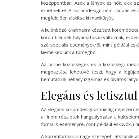
középpontban. Azok a lányok és nők, akik sz
érhetnek el. A körömdesign nem csupán eszté
megfelelően alakítsa ki manikűrjét.
A különböző alkalmakra készített körömötletek
körömtrendek folyamatosan változnak, érdeme
szó speciális eseményekről, mint például es
kiemelkedjünk a tömegből.
Az online közösségek és a közösségi média
megosztása lehetővé teszi, hogy a legújabb
bemutatunk néhány izgalmas és divatos lányo
Elegáns és letisztu
Az elegáns körömdesignok mindig népszerűek, 
a finom részletek hangsúlyozása a kulcselem.
formális eseményre, mint például esküvők, ü
A körömformák is nagy szerepet játszanak az