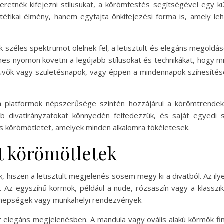
eretnék kifejezni stílusukat, a körömfestés segítségével egy
tikai élmény, hanem egyfajta önkifejezési forma is, amely leh
 széles spektrumot ölelnek fel, a letisztult és elegáns megoldás
s nyomon követni a legújabb stílusokat és technikákat, hogy m
küvők vagy születésnapok, vagy éppen a mindennapok színesítés
 platformok népszerűsége szintén hozzájárul a körömtrendek 
 divatirányzatokat könnyedén felfedezzük, és saját egyedi st
s körömötletet, amelyek minden alkalomra tökéletesek.
lt körömötletek
hiszen a letisztult megjelenés sosem megy ki a divatból. Az il
 Az egyszínű körmök, például a nude, rózsaszín vagy a klasszik
nnepségek vagy munkahelyi rendezvények.
 elegáns megjelenésben. A mandula vagy ovális alakú körmök fin