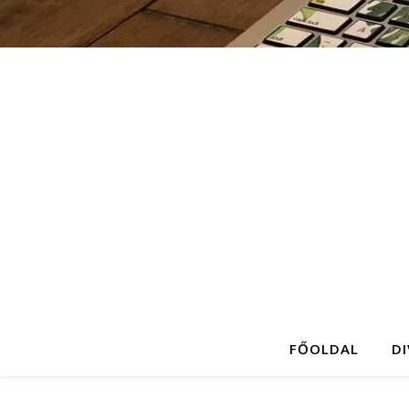
FŐOLDAL
D