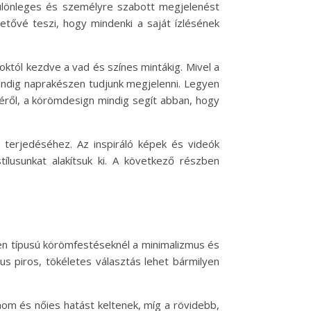
 különleges és személyre szabott megjelenést
etővé teszi, hogy mindenki a saját ízlésének
októl kezdve a vad és színes mintákig. Mivel a
indig naprakészen tudjunk megjelenni. Legyen
éről, a körömdesign mindig segít abban, hogy
terjedéséhez. Az inspiráló képek és videók
ílusunkat alakítsuk ki. A következő részben
yen típusú körömfestéseknél a minimalizmus és
us piros, tökéletes választás lehet bármilyen
om és nőies hatást keltenek, míg a rövidebb,