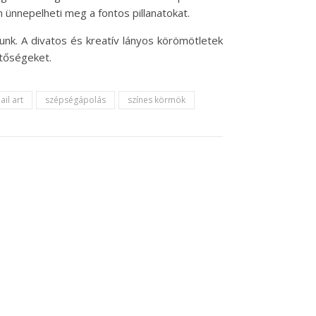
ünnepelheti meg a fontos pillanatokat.
unk. A divatos és kreatív lányos körömötletek
etőségeket.
ail art
szépségápolás
színes körmök