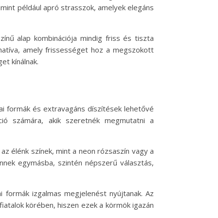
, mint például apró strasszok, amelyek elegáns
nű alap kombinációja mindig friss és tiszta
rnatíva, amely frissességet hoz a megszokott
et kínálnak.
iai formák és extravagáns díszítések lehetővé
áció számára, akik szeretnék megmutatni a
 az élénk színek, mint a neon rózsaszín vagy a
ennek egymásba, szintén népszerű választás,
ai formák izgalmas megjelenést nyújtanak. Az
fiatalok körében, hiszen ezek a körmök igazán