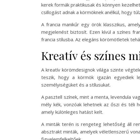
kerek formák praktikusak és könnyen kezelhető
csillogást adnak a körmöknek anélkül, hogy tú
A francia manikűr egy örök klasszikus, ame
megjelenést biztosít. Ezen kívül a színes f
francia stílusba. Az elegáns körömötletek teh
Kreatív és színes m
A kreatív körömdesignok világa szinte végtel
teszik, hogy a körmök igazán egyediek le
személyiségüket és a stílusukat.
A pasztell színek, mint a menta, levendula va
mély kék, vonzóak lehetnek az őszi és téli
amely különleges hatást kelt.
A minták terén is rengeteg lehetőség áll re
absztrakt minták, amelyek véletlenszerű vona
figyelemfelkeltőek.