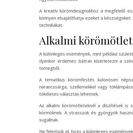
A kreatív körömdesignokhoz a megfelelő esz
könnyen elsajátíthatja ezeket a készségeket.
technikákat.
Alkalmi körömötle
A különleges események, mint például szület
Ilyenkor érdemes bátran kísérletezni a szín
tömegből.
A tematikus körömfestés különösen népsz
narancssárga, szellemekkel vagy töklámpáso
tökéletes választás lehetnek.
Az alkalmi körömötleteknél a díszítések is s
körmöknek. A strasszok és gyöngyök használ
sugallnak.
Ne felejtsük el, hogy a különleges események