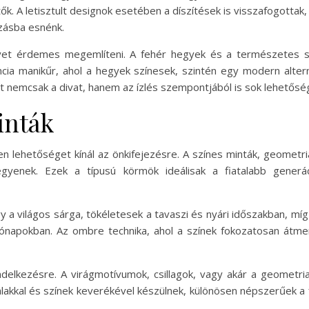
k. A letisztult designok esetében a díszítések is visszafogottak
lzásba esnénk.
lyet érdemes megemlíteni. A fehér hegyek és a természetes szí
rancia manikűr, ahol a hegyek színesek, szintén egy modern alte
át nemcsak a divat, hanem az ízlés szempontjából is sok lehetőség
inták
en lehetőséget kínál az önkifejezésre. A színes minták, geometr
gyenek. Ezek a típusú körmök ideálisak a fiatalabb gener
gy a világos sárga, tökéletesek a tavaszi és nyári időszakban, míg
 hónapokban. Az ombre technika, ahol a színek fokozatosan átm
ndelkezésre. A virágmotívumok, csillagok, vagy akár a geometri
lakkal és színek keverékével készülnek, különösen népszerűek a 