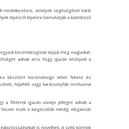
l rendelkezésre, amelyek segítségével bárki
elyek lépésről lépésre bemutatják a különböző
y egyedi körömdesignnal lepjük meg magunkat.
etőséget adnak arra, hogy igazán kitűnjünk a
ra készített körömdesign lehet fekete és
színek, hópihék vagy karácsonyfák motívumai
gy a flitterek igazán ünnepi jelleget adnak a
hiszen ezek a kiegészítők mindig eleganciát
agabiztosságunkat is növelheti. A szép körmök