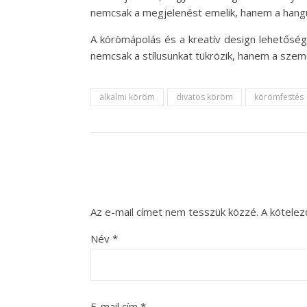
nemcsak a megjelenést emelik, hanem a hangul
A körömápolás és a kreatív design lehetősége
nemcsak a stílusunkat tükrözik, hanem a szemé
alkalmi köröm
divatos köröm
körömfestés
Az e-mail címet nem tesszük közzé.
A kötele
Név
*
E-mail cím
*