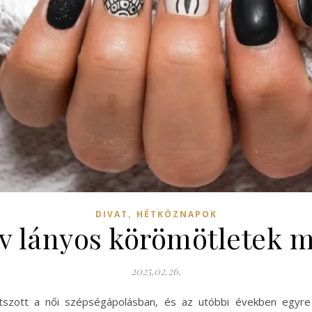
,
DIVAT
HÉTKÖZNAPOK
tív lányos körömötletek 
2025.02.26.
tszott a női szépségápolásban, és az utóbbi években egyre 