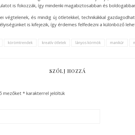
atot is fokozzák, így mindenki magabiztosabban és boldogabban 
i végtelenek, és mindig új ötletekkel, technikákkal gazdagodhat
lyiségünket is kifejezik, így érdemes felfedezni a különböző leh
körömtrendek
kreatív ötletek
lányos körmök
manikűr
n
SZÓLJ HOZZÁ
ző mezőket
*
karakterrel jelöltük