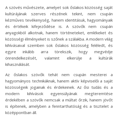
A szövés művészete, amelyet sok őslakos közösség saját
kultúrájának szerves részének tekint, nem csupán
kézműves tevékenység, hanem identitásuk, hagyományaik
és értékeik kifejeződése is. A szövők nem csupán
anyagokból alkotnak, hanem történeteket, emlékeket és
közösségi élményeket is szőnek a szálakba. A modern világ
kihívásaival szemben sok őslakos közösség feléledt, és
egyre inkább arra törekszik, hogy megvédje
önrendelkezését, valamint elkerülje a kultúrák
kihasználását.
Az őslakos szövők tehát nem csupán mesterei a
hagyományos technikáknak, hanem aktív képviselői a saját
közösségeik jogainak és érdekeinek. Az ősi tudás és a
modern kihívások egyensúlyának megteremtése
érdekében a szövők nemcsak a múltat őrzik, hanem jövőt
is építenek, amelyben a fenntarthatóság és a tisztelet a
középpontban áll.