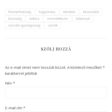
fenntarthatóság
hagyomány
identitás
kihasználás
közösség
kultúra
önrendelkezés
őslakosok
szociális igazságosság
szövők
SZÓLJ HOZZÁ
Az e-mail címet nem tesszük közzé.
A kötelező mezőket
*
karakterrel jelöltük
Név
*
E-mail cím
*