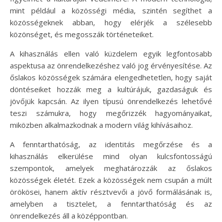
mint például a közösségi média, szintén segíthet a
közösségeknek abban, hogy elérjék a szélesebb
közönséget, és megosszák történeteiket.
A kihasználás ellen való küzdelem egyik legfontosabb
aspektusa az önrendelkezéshez való jog érvényesítése. Az
őslakos közösségek számára elengedhetetlen, hogy saját
döntéseiket hozzák meg a kultúrájuk, gazdaságuk és
jövőjük kapcsán. Az ilyen típusú önrendelkezés lehetővé
teszi számukra, hogy megőrizzék hagyományaikat,
miközben alkalmazkodnak a modern világ kihívásaihoz.
A fenntarthatóság, az identitás megőrzése és a
kihasználás elkerülése mind olyan kulcsfontosságú
szempontok, amelyek meghatározzák az őslakos
közösségek életét. Ezek a közösségek nem csupán a múlt
örökösei, hanem aktív résztvevői a jövő formálásának is,
amelyben a tisztelet, a fenntarthatóság és az
önrendelkezés áll a középpontban.