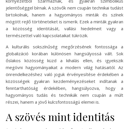
környezetből származnak, és gyakran szimbolikus
jelentőséggel bírnak. A szövők nem csupán technikai tudást
birtokolnak, hanem a hagyományos minták és színek
mögött rejlő történeteket is ismerik. Ezek a minták gyakran
a közösség identitását, vallási hiedelmeit vagy a
természettel való kapcsolataikat tükrözik.
A kulturális sokszínűség megőrzésének fontossága a
globalizáció korában különösen hangsúlyossá vált. Sok
őslakos közösség küzd a kihalás ellen, és igyekszik
megóvni hagyományaikat a modern világ hatásaitól. Az
önrendelkezéshez való joguk érvényesítése érdekében a
közösségek gyakran kezdeményezéseket indítanak a
fenntarthatóság érdekében, hangsúlyozva, hogy a
hagyományos tudás és technikák nem csupán a múlt
részei, hanem a jövő kulcsfontosságú elemei is.
A szövés mint identitás