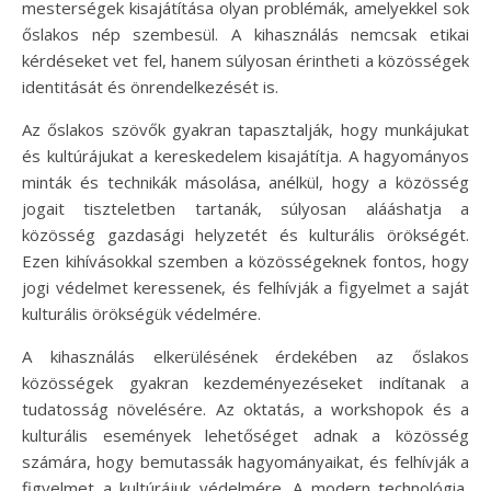
mesterségek kisajátítása olyan problémák, amelyekkel sok
őslakos nép szembesül. A kihasználás nemcsak etikai
kérdéseket vet fel, hanem súlyosan érintheti a közösségek
identitását és önrendelkezését is.
Az őslakos szövők gyakran tapasztalják, hogy munkájukat
és kultúrájukat a kereskedelem kisajátítja. A hagyományos
minták és technikák másolása, anélkül, hogy a közösség
jogait tiszteletben tartanák, súlyosan alááshatja a
közösség gazdasági helyzetét és kulturális örökségét.
Ezen kihívásokkal szemben a közösségeknek fontos, hogy
jogi védelmet keressenek, és felhívják a figyelmet a saját
kulturális örökségük védelmére.
A kihasználás elkerülésének érdekében az őslakos
közösségek gyakran kezdeményezéseket indítanak a
tudatosság növelésére. Az oktatás, a workshopok és a
kulturális események lehetőséget adnak a közösség
számára, hogy bemutassák hagyományaikat, és felhívják a
figyelmet a kultúrájuk védelmére. A modern technológia,