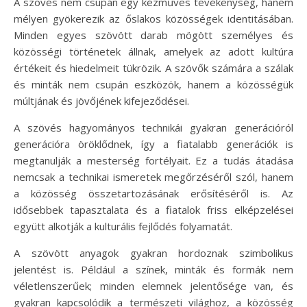
A szövés nem csupán egy kézműves tevékenység, hanem
mélyen gyökerezik az őslakos közösségek identitásában.
Minden egyes szövött darab mögött személyes és
közösségi történetek állnak, amelyek az adott kultúra
értékeit és hiedelmeit tükrözik. A szövők számára a szálak
és minták nem csupán eszközök, hanem a közösségük
múltjának és jövőjének kifejeződései.
A szövés hagyományos technikái gyakran generációról
generációra öröklődnek, így a fiatalabb generációk is
megtanulják a mesterség fortélyait. Ez a tudás átadása
nemcsak a technikai ismeretek megőrzéséről szól, hanem
a közösség összetartozásának erősítéséről is. Az
idősebbek tapasztalata és a fiatalok friss elképzelései
együtt alkotják a kulturális fejlődés folyamatát.
A szövött anyagok gyakran hordoznak szimbolikus
jelentést is. Például a színek, minták és formák nem
véletlenszerűek; minden elemnek jelentősége van, és
gyakran kapcsolódik a természeti világhoz, a közösség