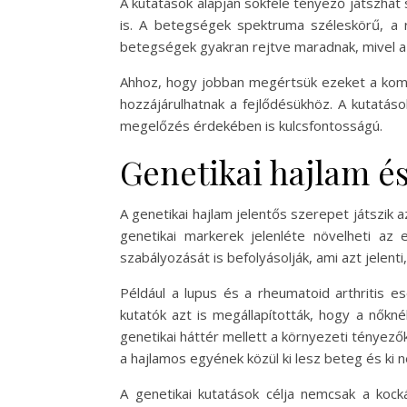
A kutatások alapján sokféle tényező játszhat
is. A betegségek spektruma széleskörű, a rh
betegségek gyakran rejtve maradnak, mivel a 
Ahhoz, hogy jobban megértsük ezeket a komp
hozzájárulhatnak a fejlődésükhöz. A kutatás
megelőzés érdekében is kulcsfontosságú.
Genetikai hajlam 
A genetikai hajlam jelentős szerepet játszi
genetikai markerek jelenléte növelheti a
szabályozását is befolyásolják, ami azt jelen
Például a lupus és a rheumatoid arthritis 
kutatók azt is megállapították, hogy a nők
genetikai háttér mellett a környezeti tényez
a hajlamos egyének közül ki lesz beteg és ki 
A genetikai kutatások célja nemcsak a kock