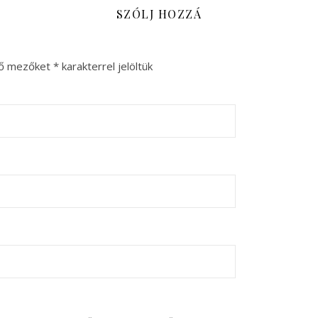
SZÓLJ HOZZÁ
ző mezőket
*
karakterrel jelöltük