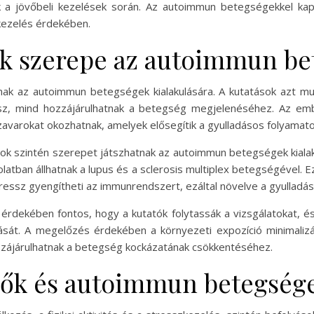
 a jövőbeli kezelések során. Az autoimmun betegségekkel kap
kezelés érdekében.
ők szerepe az autoimmun b
nak az autoimmun betegségek kialakulására. A kutatások azt mu
ssz, mind hozzájárulhatnak a betegség megjelenéséhez. Az embe
varokat okozhatnak, amelyek elősegítik a gyulladásos folyamatok
mok szintén szerepet játszhatnak az autoimmun betegségek kialak
olatban állhatnak a lupus és a sclerosis multiplex betegségével. Ez
tressz gyengítheti az immunrendszert, ezáltal növelve a gyulladás
rdekében fontos, hogy a kutatók folytassák a vizsgálatokat, és
sát. A megelőzés érdekében a környezeti expozíció minimalizál
zájárulhatnak a betegség kockázatának csökkentéséhez.
zők és autoimmun betegség