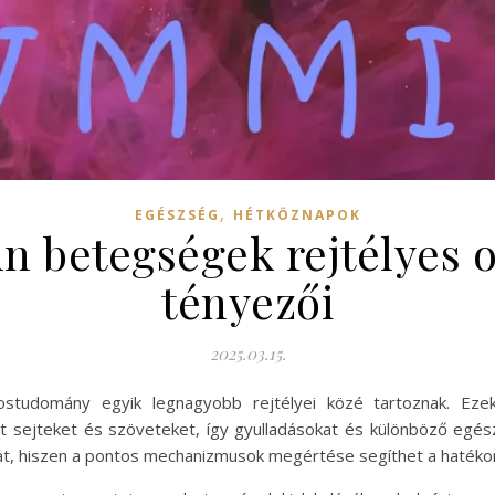
,
EGÉSZSÉG
HÉTKÖZNAPOK
 betegségek rejtélyes ok
tényezői
2025.03.15.
udomány egyik legnagyobb rejtélyei közé tartoznak. Ezek 
 sejteket és szöveteket, így gyulladásokat és különböző egé
kat, hiszen a pontos mechanizmusok megértése segíthet a hatéko