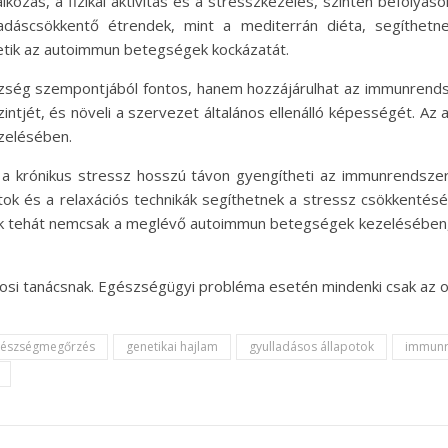
lkozás, a fizikai aktivitás és a stresszkezelés, szintén befolyá
ladáscsökkentő étrendek, mint a mediterrán diéta, segíthetn
etik az autoimmun betegségek kockázatát.
ég szempontjából fontos, hanem hozzájárulhat az immunrendszer e
ntjét, és növeli a szervezet általános ellenálló képességét. Az
zelésében.
 a krónikus stressz hosszú távon gyengítheti az immunrendszer
tok és a relaxációs technikák segíthetnek a stressz csökkentésé
ok tehát nemcsak a meglévő autoimmun betegségek kezelésében,
vosi tanácsnak. Egészségügyi probléma esetén mindenki csak az 
észségmegőrzés
genetikai hajlam
gyulladásos állapotok
immunr