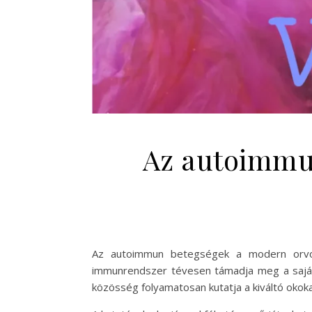
Az autoimmun
Az autoimmun betegségek a modern orvost
immunrendszer tévesen támadja meg a saját
közösség folyamatosan kutatja a kiváltó oko