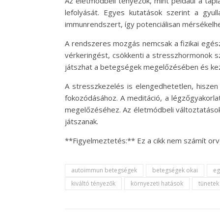
Az életmódbeli tényezők, mint például a táplá
lefolyását. Egyes kutatások szerint a gyul
immunrendszert, így potenciálisan mérsékelh
A rendszeres mozgás nemcsak a fizikai egészs
vérkeringést, csökkenti a stresszhormonok szi
játszhat a betegségek megelőzésében és ke
A stresszkezelés is elengedhetetlen, hiszen
fokozódásához. A meditáció, a légzőgyakorla
megelőzéséhez. Az életmódbeli változtatás
játszanak.
**Figyelmeztetés:** Ez a cikk nem számít or
autoimmun betegségek
betegségek okai
eg
kiváltó tényezők
környezeti hatások
tünetek