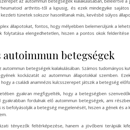
 szerepet az autoimmun betegségek kialakulásában, beleértve a 
eumatoid arthritis-től a lupusig, és ezek mindegyike sajátos
kezdeti tünetek sokszor hasonlítanak más, kevésbé súlyos állapo
lex állapotokat, fontos, hogy mélyebben belemerüljünk a lehet
ok folytatása elengedhetetlen, hiszen a pontos okok felderít
és autoimmun betegségek
k az autoimmun betegségek kialakulásában. Számos tudományos k
z egyének kockázatát az autoimmun állapotokkal szemben. 
ti, hogy a családi anamnézis kulcsszerepet játszik a betegség elő
esetében gyakran megfigyelték, hogy a betegségben szenvedők 
nél gyakrabban fordulnak elő autoimmun betegségek, ami részbe
ők is befolyásolják a betegség megjelenését, hiszen a gének és 
nem.
ázati tényezők feltérképezése, hanem a jövőbeni terápiák kife