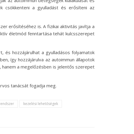
solják az autoimmun betegségek kialakulását és
ek csökkenteni a gyulladást és erősíteni az
rősítéséhez is. A fizikai aktivitás javítja a
 aktív életmód fenntartása tehát kulcsszerepet
t, és hozzájárulhat a gyulladásos folyamatok
ben, így hozzájárulva az autoimmun állapotok
 hanem a megelőzésben is jelentős szerepet
orvos tanácsát fogadja meg.
endszer
kezelési lehetőségek