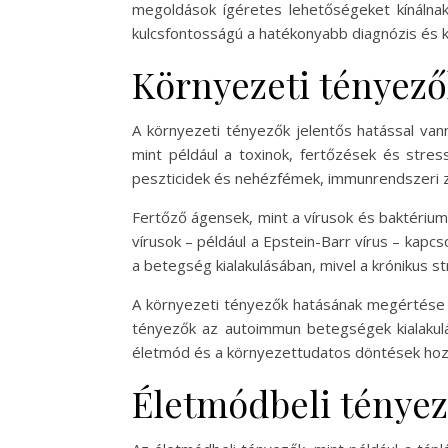
megoldások ígéretes lehetőségeket kínálnak
kulcsfontosságú a hatékonyabb diagnózis és 
Környezeti tényez
A környezeti tényezők jelentős hatással van
mint például a toxinok, fertőzések és stre
peszticidek és nehézfémek, immunrendszeri za
Fertőző ágensek, mint a vírusok és baktériu
vírusok – például a Epstein-Barr vírus – kapcs
a betegség kialakulásában, mivel a krónikus s
A környezeti tényezők hatásának megértése é
tényezők az autoimmun betegségek kialakulá
életmód és a környezettudatos döntések hoz
Életmódbeli ténye