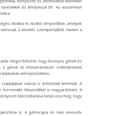
genetikai, környezeti és életmódbeli elemeket
 tünetekkel és lefolyással bír. Az autoimmun
tokra.
séges okokba és kiváltó tényezőkbe, amelyek
ése nemcsak a kezelés szempontjából, hanem a
utatás megerősítette, hogy bizonyos gének és
Ezek a gének az immunrendszer működésének
fordulásának előrejelzésében.
családjában mások is érintettek lehetnek. A
n hormonális tényezőkkel is magyarázható. A
a környezet kölcsönhatása határozza meg, hogy
jlesztése is. A génterápia és más innovatív