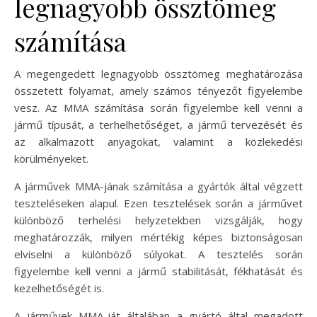
legnagyobb össztömeg
számítása
A megengedett legnagyobb össztömeg meghatározása
összetett folyamat, amely számos tényezőt figyelembe
vesz. Az MMA számítása során figyelembe kell venni a
jármű típusát, a terhelhetőséget, a jármű tervezését és
az alkalmazott anyagokat, valamint a közlekedési
körülményeket.
A járművek MMA-jának számítása a gyártók által végzett
teszteléseken alapul. Ezen tesztelések során a járművet
különböző terhelési helyzetekben vizsgálják, hogy
meghatározzák, milyen mértékig képes biztonságosan
elviselni a különböző súlyokat. A tesztelés során
figyelembe kell venni a jármű stabilitását, fékhatását és
kezelhetőségét is.
A járművek MMA-ját általában a gyártó által megadott