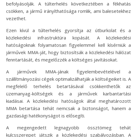
befolyásolják. A túlterhelés következtében a fékhatás
csökken, a jármű irányíthatósága romlik, ami balesetekhez
vezethet.
Ezen kívül a túlterhelés gyorsítja az útburkolat és a
közlekedési infrastruktúra kopását. A közlekedési
hatóságoknak folyamatosan figyelemmel kell kísérniük a
járművek MMA-ját, hogy biztosítsák a közlekedési hálózat
fenntartását, és megelőzzék a költséges javításokat.
A járművek MMA-jának figyelembevételével a
szállítmányozási cégek optimalizálhatják a költségeiket is. A
megfelelő terhelés betartásával csökkenthetők az
üzemanyag-költségek és a járművek karbantartási
kiadásai. A közlekedési hatóságok által meghatározott
MMA betartása tehát nemcsak a biztonságot, hanem a
gazdasági hatékonyságot is elősegíti.
A megengedett legnagyobb össztömeg tehát
kulcsszerepet játszik a közlekedési szabályozásban. A