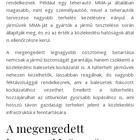
rendelkeznek. Például egy teherautó MMA-ja általában
magasabb, mint egy személyautóé, mivel a teherautók
tervezése nagyobb terhelés kezelésére irányul. A
járművek MMA-ját a gyártók a jármű tesztelése során
állapítják meg, és ez az érték a közlekedési hatóságok által
is ellenőrzésre kerül.
A megengedett legnagyobb össztömeg betartása
nemcsak a jármű biztonságát garantálja, hanem csökkenti a
közlekedési balesetek kockázatát is. A túlterhelt járművek
nehezen kezelhetők, lassabban reagálnak, és nagyobb
féktávolsággal rendelkeznek, ami a balesetek fokozott
kockázatához vezethet. Emellett a túlterhelés
hozzájárulhat az útburkolat gyorsabb kopásához is, ami
hosszú távon gazdasági terheket jelent a közlekedési
infrastruktúra fenntartására.
A megengedett