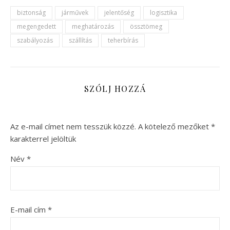
biztonság
járművek
jelentőség
logisztika
megengedett
meghatározás
össztömeg
szabályozás
szállítás
teherbírás
SZÓLJ HOZZÁ
Az e-mail címet nem tesszük közzé.
A kötelező mezőket
*
karakterrel jelöltük
Név
*
E-mail cím
*