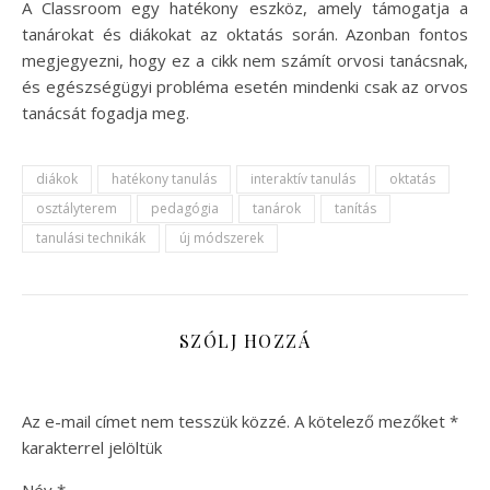
A Classroom egy hatékony eszköz, amely támogatja a
tanárokat és diákokat az oktatás során. Azonban fontos
megjegyezni, hogy ez a cikk nem számít orvosi tanácsnak,
és egészségügyi probléma esetén mindenki csak az orvos
tanácsát fogadja meg.
diákok
hatékony tanulás
interaktív tanulás
oktatás
osztályterem
pedagógia
tanárok
tanítás
tanulási technikák
új módszerek
SZÓLJ HOZZÁ
Az e-mail címet nem tesszük közzé.
A kötelező mezőket
*
karakterrel jelöltük
Név
*