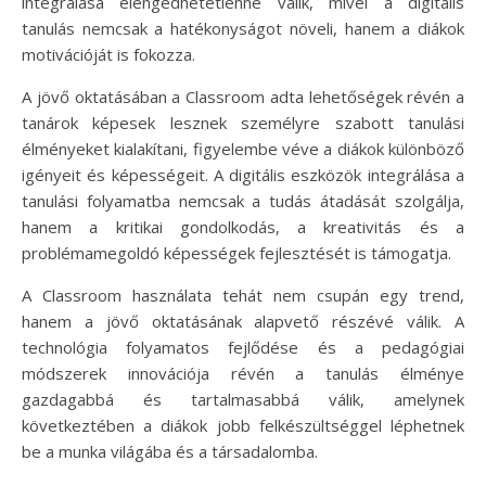
integrálása elengedhetetlenné válik, mivel a digitális
tanulás nemcsak a hatékonyságot növeli, hanem a diákok
motivációját is fokozza.
A jövő oktatásában a Classroom adta lehetőségek révén a
tanárok képesek lesznek személyre szabott tanulási
élményeket kialakítani, figyelembe véve a diákok különböző
igényeit és képességeit. A digitális eszközök integrálása a
tanulási folyamatba nemcsak a tudás átadását szolgálja,
hanem a kritikai gondolkodás, a kreativitás és a
problémamegoldó képességek fejlesztését is támogatja.
A Classroom használata tehát nem csupán egy trend,
hanem a jövő oktatásának alapvető részévé válik. A
technológia folyamatos fejlődése és a pedagógiai
módszerek innovációja révén a tanulás élménye
gazdagabbá és tartalmasabbá válik, amelynek
következtében a diákok jobb felkészültséggel léphetnek
be a munka világába és a társadalomba.