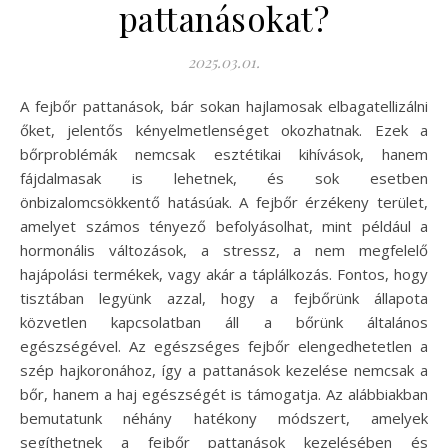
pattanásokat?
2025.03.01.
A fejbőr pattanások, bár sokan hajlamosak elbagatellizálni
őket, jelentős kényelmetlenséget okozhatnak. Ezek a
bőrproblémák nemcsak esztétikai kihívások, hanem
fájdalmasak is lehetnek, és sok esetben
önbizalomcsökkentő hatásúak. A fejbőr érzékeny terület,
amelyet számos tényező befolyásolhat, mint például a
hormonális változások, a stressz, a nem megfelelő
hajápolási termékek, vagy akár a táplálkozás. Fontos, hogy
tisztában legyünk azzal, hogy a fejbőrünk állapota
közvetlen kapcsolatban áll a bőrünk általános
egészségével. Az egészséges fejbőr elengedhetetlen a
szép hajkoronához, így a pattanások kezelése nemcsak a
bőr, hanem a haj egészségét is támogatja. Az alábbiakban
bemutatunk néhány hatékony módszert, amelyek
segíthetnek a fejbőr pattanások kezelésében és