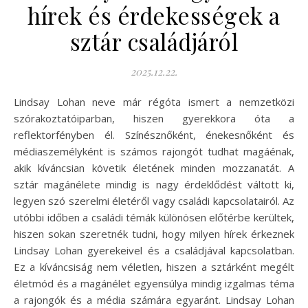
hírek és érdekességek a
sztár családjáról
2025.12.22.
Lindsay Lohan neve már régóta ismert a nemzetközi
szórakoztatóiparban, hiszen gyerekkora óta a
reflektorfényben él. Színésznőként, énekesnőként és
médiaszemélyként is számos rajongót tudhat magáénak,
akik kíváncsian követik életének minden mozzanatát. A
sztár magánélete mindig is nagy érdeklődést váltott ki,
legyen szó szerelmi életéről vagy családi kapcsolatairól. Az
utóbbi időben a családi témák különösen előtérbe kerültek,
hiszen sokan szeretnék tudni, hogy milyen hírek érkeznek
Lindsay Lohan gyerekeivel és a családjával kapcsolatban.
Ez a kíváncsiság nem véletlen, hiszen a sztárként megélt
életmód és a magánélet egyensúlya mindig izgalmas téma
a rajongók és a média számára egyaránt. Lindsay Lohan