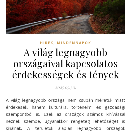
,
HÍREK
MINDENNAPOK
A világ legnagyobb
országaival kapcsolatos
érdekességek és tények
2025.05.30.
A világ legnagyobb országai nem csupán méretük miatt
érdekesek, hanem kulturális, történelmi és gazdasági
szempontból is. Ezek az országok számos kihívással
néznek szembe, ugyanakkor rengeteg lehetőséget is
kínálnak. A területük alapján legnagyobb országok