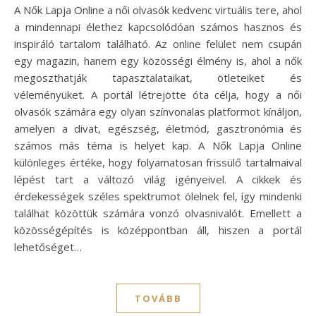
A Nők Lapja Online a női olvasók kedvenc virtuális tere, ahol
a mindennapi élethez kapcsolódóan számos hasznos és
inspiráló tartalom található. Az online felület nem csupán
egy magazin, hanem egy közösségi élmény is, ahol a nők
megoszthatják tapasztalataikat, ötleteiket és
véleményüket. A portál létrejötte óta célja, hogy a női
olvasók számára egy olyan színvonalas platformot kínáljon,
amelyen a divat, egészség, életmód, gasztronómia és
számos más téma is helyet kap. A Nők Lapja Online
különleges értéke, hogy folyamatosan frissülő tartalmaival
lépést tart a változó világ igényeivel. A cikkek és
érdekességek széles spektrumot ölelnek fel, így mindenki
találhat közöttük számára vonzó olvasnivalót. Emellett a
közösségépítés is középpontban áll, hiszen a portál
lehetőséget…
TOVÁBB