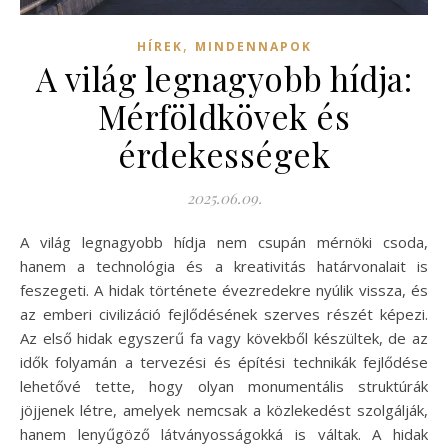
,
HÍREK
MINDENNAPOK
A világ legnagyobb hídja:
Mérföldkövek és
érdekességek
2025.06.09.
A világ legnagyobb hídja nem csupán mérnöki csoda,
hanem a technológia és a kreativitás határvonalait is
feszegeti. A hidak története évezredekre nyúlik vissza, és
az emberi civilizáció fejlődésének szerves részét képezi.
Az első hidak egyszerű fa vagy kövekből készültek, de az
idők folyamán a tervezési és építési technikák fejlődése
lehetővé tette, hogy olyan monumentális struktúrák
jöjjenek létre, amelyek nemcsak a közlekedést szolgálják,
hanem lenyűgöző látványosságokká is váltak. A hidak