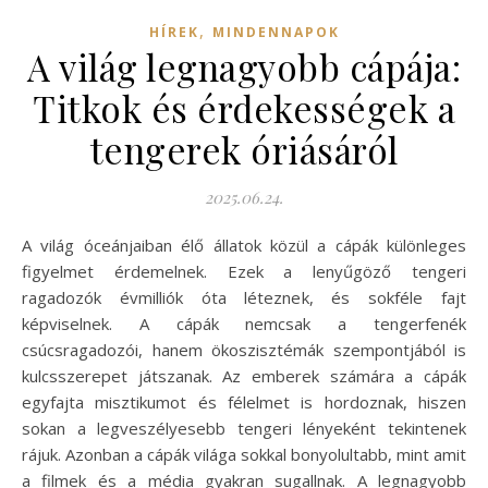
,
HÍREK
MINDENNAPOK
A világ legnagyobb cápája:
Titkok és érdekességek a
tengerek óriásáról
2025.06.24.
A világ óceánjaiban élő állatok közül a cápák különleges
figyelmet érdemelnek. Ezek a lenyűgöző tengeri
ragadozók évmilliók óta léteznek, és sokféle fajt
képviselnek. A cápák nemcsak a tengerfenék
csúcsragadozói, hanem ökoszisztémák szempontjából is
kulcsszerepet játszanak. Az emberek számára a cápák
egyfajta misztikumot és félelmet is hordoznak, hiszen
sokan a legveszélyesebb tengeri lényeként tekintenek
rájuk. Azonban a cápák világa sokkal bonyolultabb, mint amit
a filmek és a média gyakran sugallnak. A legnagyobb