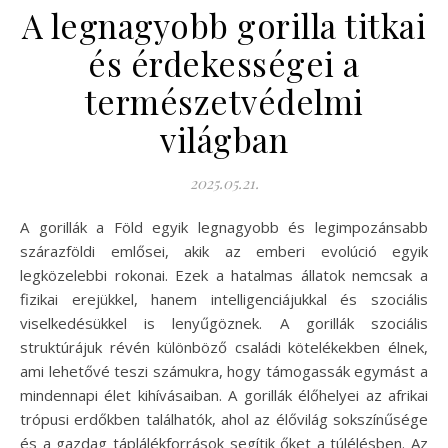
A legnagyobb gorilla titkai
és érdekességei a
természetvédelmi
világban
2025.05.21.
A gorillák a Föld egyik legnagyobb és legimpozánsabb
szárazföldi emlősei, akik az emberi evolúció egyik
legközelebbi rokonai. Ezek a hatalmas állatok nemcsak a
fizikai erejükkel, hanem intelligenciájukkal és szociális
viselkedésükkel is lenyűgöznek. A gorillák szociális
struktúrájuk révén különböző családi kötelékekben élnek,
ami lehetővé teszi számukra, hogy támogassák egymást a
mindennapi élet kihívásaiban. A gorillák élőhelyei az afrikai
trópusi erdőkben találhatók, ahol az élővilág sokszínűsége
és a gazdag táplálékforrások segítik őket a túlélésben. Az