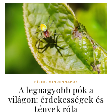
,
HÍREK
MINDENNAPOK
A legnagyobb pók a
világon: érdekességek és
tények róla