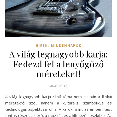
,
HÍREK
MINDENNAPOK
A világ legnagyobb karja:
Fedezd fel a lenyűgöző
méreteket!
2025.05.17.
A világ legnagyobb karja című téma nem csupán a fizikai
méretekről szól, hanem a kulturális, szimbolikus és
technológiai aspektusairól is. A karok, mint az emberi test
fontos részei, az erő, a mozgás és a kifejezés eszközei. Az