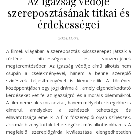
Az igazság védője
szereposztásának titkai és
érdekességei
2024.11.03.
A filmek világában a szereposztás kulcsszerepet játszik a
történet hitelességének és vonzerejének
megteremtésében. Az igazság védője című alkotás nem
csupán a cselekményével, hanem a benne szereplő
színészek teljesítményével is kiemelkedik. A történet
középpontjában egy jogi dráma áll, amely elgondolkodtató
kérdéseket vet fel az igazságról és a morális dilemmákról.
A film nemcsak szórakoztat, hanem mélyebb rétegekbe is
elmerül, amelyeket a színészek tehetsége és
elhivatottsága emel ki. A film főszereplői olyan színészek,
akik már bizonyították tehetségüket más alkotásokban is. A
megfelelő szereplőgárda kiválasztása elengedhetetlen