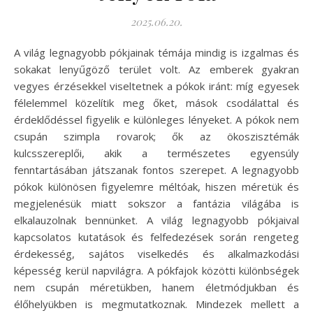
2025.06.20.
A világ legnagyobb pókjainak témája mindig is izgalmas és
sokakat lenyűgöző terület volt. Az emberek gyakran
vegyes érzésekkel viseltetnek a pókok iránt: míg egyesek
félelemmel közelítik meg őket, mások csodálattal és
érdeklődéssel figyelik e különleges lényeket. A pókok nem
csupán szimpla rovarok; ők az ökoszisztémák
kulcsszereplői, akik a természetes egyensúly
fenntartásában játszanak fontos szerepet. A legnagyobb
pókok különösen figyelemre méltóak, hiszen méretük és
megjelenésük miatt sokszor a fantázia világába is
elkalauzolnak bennünket. A világ legnagyobb pókjaival
kapcsolatos kutatások és felfedezések során rengeteg
érdekesség, sajátos viselkedés és alkalmazkodási
képesség kerül napvilágra. A pókfajok közötti különbségek
nem csupán méretükben, hanem életmódjukban és
élőhelyükben is megmutatkoznak. Mindezek mellett a