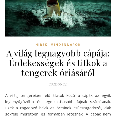
,
HÍREK
MINDENNAPOK
A világ legnagyobb cápája:
Érdekességek és titkok a
tengerek óriásáról
2025.06.24.
A világ tengereiben élő állatok közül a cápák az egyik
leglenyűgözőbb és legmisztikusabb fajnak számítanak.
Ezek a ragadozó halak az óceánok csúcsragadozói, akik
sokféle méretben és formában léteznek. A cápák nem