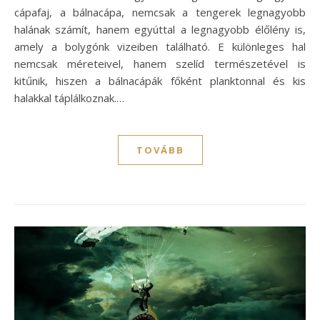
cápafaj, a bálnacápa, nemcsak a tengerek legnagyobb
halának számít, hanem egyúttal a legnagyobb élőlény is,
amely a bolygónk vizeiben található. E különleges hal
nemcsak méreteivel, hanem szelíd természetével is
kitűnik, hiszen a bálnacápák főként planktonnal és kis
halakkal táplálkoznak.…
TOVÁBB