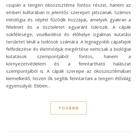
csupán a tengeri ökoszisztéma fontos részei, hanem az
emberi kultúrában is jelentős szerepet játszanak. Számos
mitológia és néphit fűződik hozzájuk, amelyek gyakran a
félelmet és a tiszteletet egyaránt tükrözik. A cápák
sokfélesége, viselkedése és élőhelye izgalmas kutatási
területet kínál a tudósok számára. A legnagyobb cápafajok
felfedezése és életmódjuk megértése nemcsak a biológiai
kutatások szempontjából fontos, hanem a
környezetvédelem és a fenntartható halászat
szempontjából is. A cápák szerepe az ökoszisztémában
kiemelkedő, hiszen ők segítik fenntartani a tengeri élővilág
egyensúlyát. Ebben…
TOVÁBB