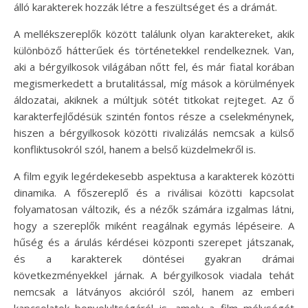
álló karakterek hozzák létre a feszültséget és a drámát.
A mellékszereplők között találunk olyan karaktereket, akik
különböző hátterűek és történetekkel rendelkeznek. Van,
aki a bérgyilkosok világában nőtt fel, és már fiatal korában
megismerkedett a brutalitással, míg mások a körülmények
áldozatai, akiknek a múltjuk sötét titkokat rejteget. Az ő
karakterfejlődésük szintén fontos része a cselekménynek,
hiszen a bérgyilkosok közötti rivalizálás nemcsak a külső
konfliktusokról szól, hanem a belső küzdelmekről is.
A film egyik legérdekesebb aspektusa a karakterek közötti
dinamika. A főszereplő és a riválisai közötti kapcsolat
folyamatosan változik, és a nézők számára izgalmas látni,
hogy a szereplők miként reagálnak egymás lépéseire. A
hűség és a árulás kérdései központi szerepet játszanak,
és a karakterek döntései gyakran drámai
következményekkel járnak. A bérgyilkosok viadala tehát
nemcsak a látványos akcióról szól, hanem az emberi