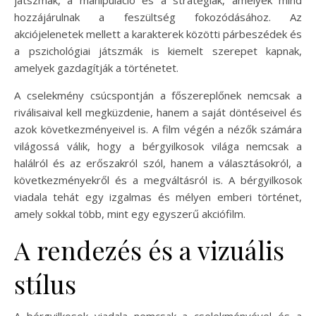
játszmák, a manipuláció és a stratégiák, amelyek mind
hozzájárulnak a feszültség fokozódásához. Az
akciójelenetek mellett a karakterek közötti párbeszédek és
a pszichológiai játszmák is kiemelt szerepet kapnak,
amelyek gazdagítják a történetet.
A cselekmény csúcspontján a főszereplőnek nemcsak a
riválisaival kell megküzdenie, hanem a saját döntéseivel és
azok következményeivel is. A film végén a nézők számára
világossá válik, hogy a bérgyilkosok világa nemcsak a
halálról és az erőszakról szól, hanem a választásokról, a
következményekről és a megváltásról is. A bérgyilkosok
viadala tehát egy izgalmas és mélyen emberi történet,
amely sokkal több, mint egy egyszerű akciófilm.
A rendezés és a vizuális
stílus