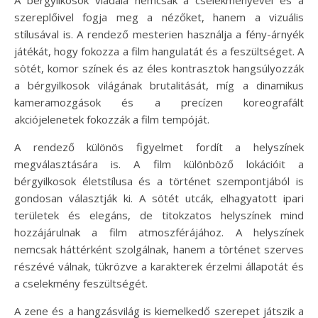
A bérgyilkosok viadala nemcsak a cselekményével és a
szereplőivel fogja meg a nézőket, hanem a vizuális
stílusával is. A rendező mesterien használja a fény-árnyék
játékát, hogy fokozza a film hangulatát és a feszültséget. A
sötét, komor színek és az éles kontrasztok hangsúlyozzák
a bérgyilkosok világának brutalitását, míg a dinamikus
kameramozgások és a precízen koreografált
akciójelenetek fokozzák a film tempóját.
A rendező különös figyelmet fordít a helyszínek
megválasztására is. A film különböző lokációit a
bérgyilkosok életstílusa és a történet szempontjából is
gondosan választják ki. A sötét utcák, elhagyatott ipari
területek és elegáns, de titokzatos helyszínek mind
hozzájárulnak a film atmoszférájához. A helyszínek
nemcsak háttérként szolgálnak, hanem a történet szerves
részévé válnak, tükrözve a karakterek érzelmi állapotát és
a cselekmény feszültségét.
A zene és a hangzásvilág is kiemelkedő szerepet játszik a