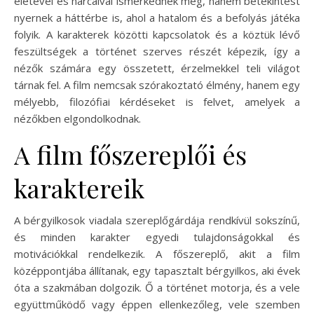
életével és harcaival ismerkednek meg, hanem betekintést
nyernek a háttérbe is, ahol a hatalom és a befolyás játéka
folyik. A karakterek közötti kapcsolatok és a köztük lévő
feszültségek a történet szerves részét képezik, így a
nézők számára egy összetett, érzelmekkel teli világot
tárnak fel. A film nemcsak szórakoztató élmény, hanem egy
mélyebb, filozófiai kérdéseket is felvet, amelyek a
nézőkben elgondolkodnak.
A film főszereplői és
karaktereik
A bérgyilkosok viadala szereplőgárdája rendkívül sokszínű,
és minden karakter egyedi tulajdonságokkal és
motivációkkal rendelkezik. A főszereplő, akit a film
középpontjába állítanak, egy tapasztalt bérgyilkos, aki évek
óta a szakmában dolgozik. Ő a történet motorja, és a vele
együttműködő vagy éppen ellenkezőleg, vele szemben