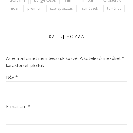
akciófilm
bérgyilkosok
film
filmipar
karakterek
mozi
premier
szereposztás
színészek
történet
SZÓLJ HOZZÁ
Az e-mail címet nem tesszük közzé.
A kötelező mezőket
*
karakterrel jelöltük
Név
*
E-mail cím
*