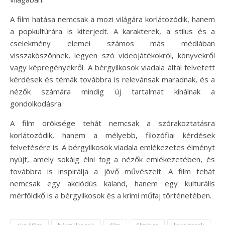
A film hatása nemcsak a mozi világára korlátozódik, hanem
a popkultúrára is kiterjedt. A karakterek, a stílus és a
cselekmény elemei számos más médiában
visszaköszönnek, legyen szó videojátékokról, könyvekről
vagy képregényekről. A bérgyilkosok viadala által felvetett
kérdések és témák továbbra is relevánsak maradnak, és a
nézők számára mindig új tartalmat kínálnak a
gondolkodásra.
A film öröksége tehát nemcsak a szórakoztatásra
korlátozódik, hanem a mélyebb, filozófiai kérdések
felvetésére is. A bérgyilkosok viadala emlékezetes élményt
nyújt, amely sokáig élni fog a nézők emlékezetében, és
továbbra is inspirálja a jövő művészeit. A film tehát
nemcsak egy akciódús kaland, hanem egy kulturális
mérföldkő is a bérgyilkosok és a krimi műfaj történetében.