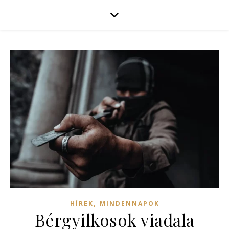
,
HÍREK
MINDENNAPOK
Bérgyilkosok viadala