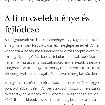
kapcsolatok bonyolultságáról is, amely a film mélységét
adja.
A film cselekménye és
fejlődése
A bérgyilkosok viadala cselekménye egy izgalmas utazás,
amely tele van fordulatokkal és meglepetésekkel. A film
kezdetén a nézők megismerkednek a főszereplő életével,
aki egy új megbízást kap. A feladat nemcsak kockázatos,
hanem a múltjával is összefonódik, így a nézők számára
világossá válik, hogy a bérgyilkos nemcsak a külső
ellenségeivel, hanem saját démonaival is meg kell küzdenie.
Ahogy a történet előrehalad, a cselekmény egyre
bonyolultabbá válik. A bérgyilkosok közötti rivalizálás
fokozódik, és a nézők tanúi lehetnek a különböző frakciók
közötti konfliktusoknak. A filmben megjelennek a hatalmi