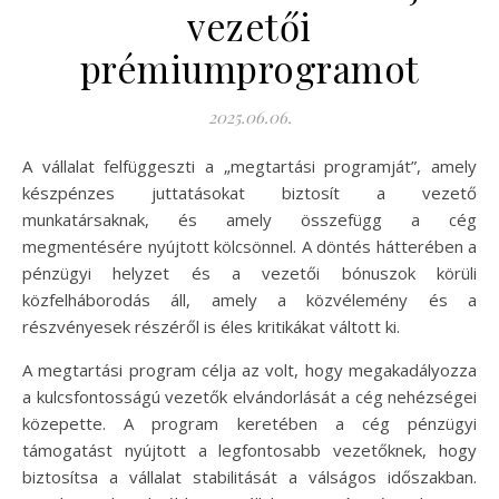
vezetői
prémiumprogramot
2025.06.06.
A vállalat felfüggeszti a „megtartási programját”, amely
készpénzes juttatásokat biztosít a vezető
munkatársaknak, és amely összefügg a cég
megmentésére nyújtott kölcsönnel. A döntés hátterében a
pénzügyi helyzet és a vezetői bónuszok körüli
közfelháborodás áll, amely a közvélemény és a
részvényesek részéről is éles kritikákat váltott ki.
A megtartási program célja az volt, hogy megakadályozza
a kulcsfontosságú vezetők elvándorlását a cég nehézségei
közepette. A program keretében a cég pénzügyi
támogatást nyújtott a legfontosabb vezetőknek, hogy
biztosítsa a vállalat stabilitását a válságos időszakban.