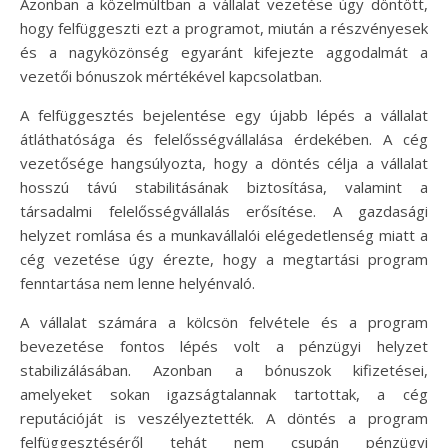
Azonban a közelmúltban a vállalat vezetése úgy döntött,
hogy felfüggeszti ezt a programot, miután a részvényesek
és a nagyközönség egyaránt kifejezte aggodalmát a
vezetői bónuszok mértékével kapcsolatban.
A felfüggesztés bejelentése egy újabb lépés a vállalat
átláthatósága és felelősségvállalása érdekében. A cég
vezetősége hangsúlyozta, hogy a döntés célja a vállalat
hosszú távú stabilitásának biztosítása, valamint a
társadalmi felelősségvállalás erősítése. A gazdasági
helyzet romlása és a munkavállalói elégedetlenség miatt a
cég vezetése úgy érezte, hogy a megtartási program
fenntartása nem lenne helyénvaló.
A vállalat számára a kölcsön felvétele és a program
bevezetése fontos lépés volt a pénzügyi helyzet
stabilizálásában. Azonban a bónuszok kifizetései,
amelyeket sokan igazságtalannak tartottak, a cég
reputációját is veszélyeztették. A döntés a program
felfüggesztéséről tehát nem csupán pénzügyi