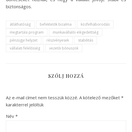
biztonságos.
átláthatóság
befektetők bizalma
közfelháborodás
megtartási program
munkavállalói elégedettség
pénzügyi helyzet
részvényesek
stabilitás
vállalati felelősség
vezetői bónuszok
SZÓLJ HOZZÁ
Az e-mail címet nem tesszük közzé.
A kötelező mezőket
*
karakterrel jelöltük
Név
*