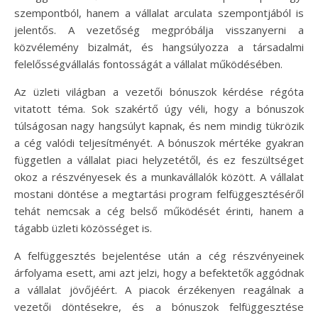
szempontból, hanem a vállalat arculata szempontjából is
jelentős. A vezetőség megpróbálja visszanyerni a
közvélemény bizalmát, és hangsúlyozza a társadalmi
felelősségvállalás fontosságát a vállalat működésében.
Az üzleti világban a vezetői bónuszok kérdése régóta
vitatott téma. Sok szakértő úgy véli, hogy a bónuszok
túlságosan nagy hangsúlyt kapnak, és nem mindig tükrözik
a cég valódi teljesítményét. A bónuszok mértéke gyakran
független a vállalat piaci helyzetétől, és ez feszültséget
okoz a részvényesek és a munkavállalók között. A vállalat
mostani döntése a megtartási program felfüggesztéséről
tehát nemcsak a cég belső működését érinti, hanem a
tágabb üzleti közösséget is.
A felfüggesztés bejelentése után a cég részvényeinek
árfolyama esett, ami azt jelzi, hogy a befektetők aggódnak
a vállalat jövőjéért. A piacok érzékenyen reagálnak a
vezetői döntésekre, és a bónuszok felfüggesztése