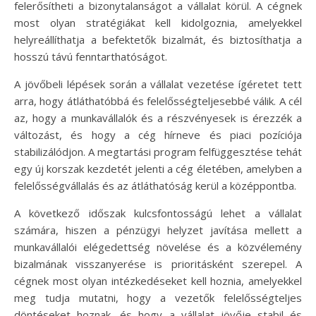
felerősítheti a bizonytalanságot a vállalat körül. A cégnek
most olyan stratégiákat kell kidolgoznia, amelyekkel
helyreállíthatja a befektetők bizalmát, és biztosíthatja a
hosszú távú fenntarthatóságot.
A jövőbeli lépések során a vállalat vezetése ígéretet tett
arra, hogy átláthatóbbá és felelősségteljesebbé válik. A cél
az, hogy a munkavállalók és a részvényesek is érezzék a
változást, és hogy a cég hírneve és piaci pozíciója
stabilizálódjon. A megtartási program felfüggesztése tehát
egy új korszak kezdetét jelenti a cég életében, amelyben a
felelősségvállalás és az átláthatóság kerül a középpontba.
A következő időszak kulcsfontosságú lehet a vállalat
számára, hiszen a pénzügyi helyzet javítása mellett a
munkavállalói elégedettség növelése és a közvélemény
bizalmának visszanyerése is prioritásként szerepel. A
cégnek most olyan intézkedéseket kell hoznia, amelyekkel
meg tudja mutatni, hogy a vezetők felelősségteljes
döntéseket hoznak, és hogy a vállalat jövője stabil és